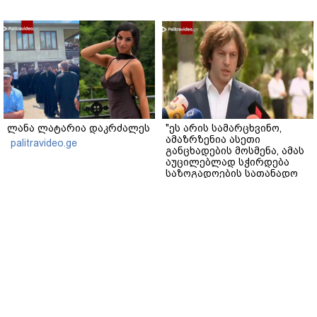
ლანა ლატარია დაკრძალეს
"ეს არის სამარცხვინო,
ამაზრზენია ასეთი
palitravideo.ge
განცხადების მოსმენა, ამას
აუცილებლად სჭირდება
საზოგადოების სათანადო
რეაქცია" - ირაკლი
palitravideo.ge
კობახიძე
2008 წლის რუსეთ-
სამოქალაქო