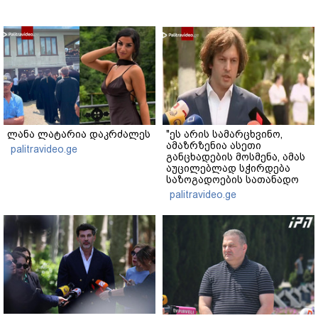
ლანა ლატარია დაკრძალეს
"ეს არის სამარცხვინო,
ამაზრზენია ასეთი
palitravideo.ge
განცხადების მოსმენა, ამას
აუცილებლად სჭირდება
საზოგადოების სათანადო
რეაქცია" - ირაკლი
palitravideo.ge
კობახიძე