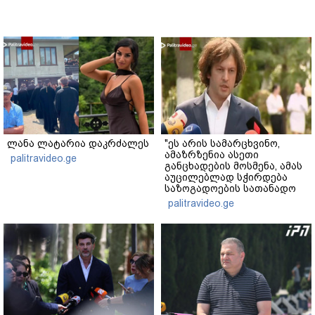
ლანა ლატარია დაკრძალეს
"ეს არის სამარცხვინო,
ამაზრზენია ასეთი
palitravideo.ge
განცხადების მოსმენა, ამას
აუცილებლად სჭირდება
საზოგადოების სათანადო
რეაქცია" - ირაკლი
palitravideo.ge
კობახიძე