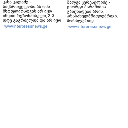
კახა კალაძე -
შალვა კერესელიძე -
საქართველოსთან ომი
გიორგი ბარამიძის
მსოფლიოსთვის არ იყო
განცხადება არის,
ისეთი რეზონანსული, 2-3
არასახელმწიფოებრივი,
დღე გაგრძელდა და არ იყო
მორალურად,
საკმარისი, რომ რუსეთისა
პოლიტიკურად და
www.interpressnews.ge
www.interpressnews.ge
და რუსი ხალხის
ადამიანურად არასწორი იმ
წინააღმდეგ აეგორებინათ
გმირების წინაშე,
ის კამპანია, რასაც დღეს
რომლებიც აფხაზეთში
ვხედავთ
იბრძოდნენ - გამოძიება
დაიწყო და დაიწყოს!
მთავარი
ჩვენ შესახებ
რეკლამა
სერვისები
თბილისი, იოსებიძის ქ. 49
(+995 32) 2 19 60 13
bpn@bpn.ge
ყველა უფლება დაცულია
2018