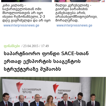
კახა კალაძე -
შალვა კერესელიძე -
საქართველოსთან ომი
გიორგი ბარამიძის
მსოფლიოსთვის არ იყო
განცხადება არის,
ისეთი რეზონანსული, 2-3
არასახელმწიფოებრივი,
დღე გაგრძელდა და არ იყო
მორალურად,
საკმარისი, რომ რუსეთისა
პოლიტიკურად და
www.interpressnews.ge
www.interpressnews.ge
და რუსი ხალხის
ადამიანურად არასწორი იმ
წინააღმდეგ აეგორებინათ
გმირების წინაშე,
ის კამპანია, რასაც დღეს
რომლებიც აფხაზეთში
ვხედავთ
იბრძოდნენ - გამოძიება
დაიწყო და დაიწყოს!
ფინანსები
/
23.04.2015 / 17:49
საპარტნიორო ფონდი SACE-სთან
ერთად ექსპორტის სააგენტოს
სტრუქტურაზე მუშაობს