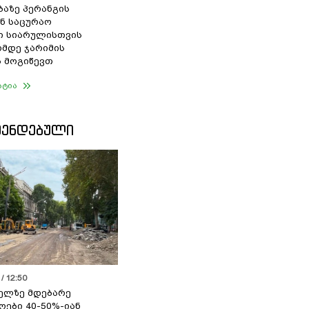
ბაზე პერანგის
ან საცურაო
ი სიარულისთვის
ომდე ჯარიმის
 მოგიწევთ
ატია
ᲛᲔᲜᲓᲔᲑᲣᲚᲘ
/ 12:50
ელზე მდებარე
ოები 40-50%-იან