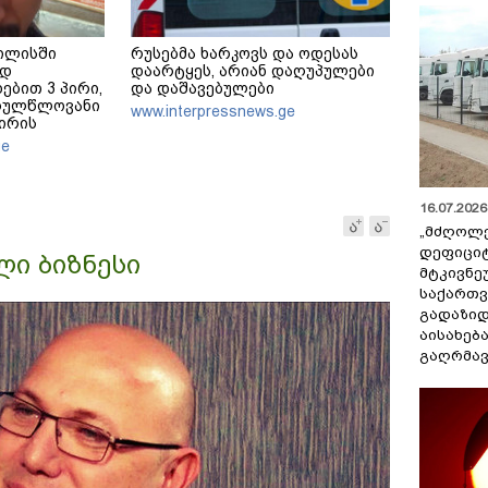
ბილისში
რუსებმა ხარკოვს და ოდესას
ად
დაარტყეს, არიან დაღუპულები
ბით 3 პირი,
და დაშავებულები
სრულწლოვანი
www.interpressnews.ge
პირის
ი შესაბამისი
ge
დება
16.07.2026 
„მძღოლ
დეფიცი
ლი ბიზნესი
მტკივნ
საქართ
გადაზიდ
აისახებ
გაღრმავ