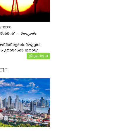
/ 12:00
 შხამია“ - როგორ
ომპანიების მოგება
ს კრიზისის ფონზე
ვრცლად
ᲔᲗᲘ