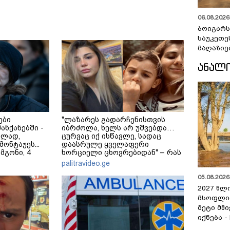
06.08.2026 
ბოიგარ
საუკეთე
მაღაზიე
ᲐᲜᲐᲚ
ები
"ლაზარეს გადარჩენისთვის
მანქანებში -
იბრძოლა, ხელს არ უშვებდა…
ულად,
ცურვაც იქ ისწავლე, სადაც
ონტაჟეს...
დაასრულე ყველაფერი
 მგონი, 4
ხორციელი ცხოვრებიდან" – რას
ეკა კუპატაძე
წერს ხობში დაღუპული დედა-
palitravideo.ge
შვილის ახლობელი?
05.08.2026 
2027 წლ
მსოფლი
მეტი მშ
იქნება -