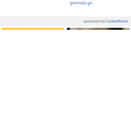
gemrielia.ge
sponsored by
ContentRoom
ფერმენტირებული
როდის არის ხალი საშიში
ინგრედიენტები კანის
და როგორია მისი
მოვლაში - კორეული
მოშორების მარტივი და
ინოვაციური ბრენდი Manyo
უსაფრთხო გზები
საქართველოშია