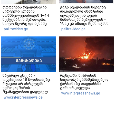
ფორმების რეალიზაცია
გიგა ავალიანის საქმეზე
პირველი კლასის
დაკავებული ანასტასია
მოსწავლეებისთვის 1–14
ბერუაშვილის დედა
სექტემბრის პერიოდში,
მიმართვას ავრცელებს -
ხოლო მეორე და მესამე
"რაც ეს ამბავი ჩემს ოჯახს,
ეტაპებზე...
ჩემს ანასტასიას გადახდა
palitravideo.ge
palitravideo.ge
თავს, მის მერე მე მე არ
ვარ"
საგარეო უწყება -
რუსეთში, სიზრანის
ოკუპაციის 18 წლისთავზე,
ნავთობგადამამუშავებელ
რუსეთი არ ასრულებს
ქარხანაზე თავდასხმა
ევროკავშირის
განხორციელდა
შუამავლობით დადებულ
www.interpressnews.ge
2008 წლის 12 აგვისტოს
www.interpressnews.ge
ცეცხლის შეწყვეტის
შეთანხმებას - მეტიც,
აფართოებს საკუთარ
უკანონო კონტროლს