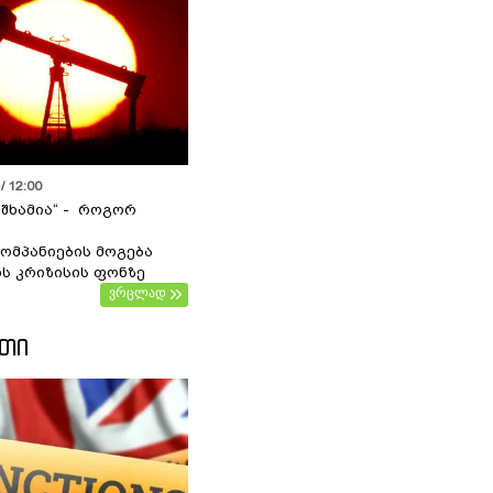
/ 12:00
 შხამია“ - როგორ
ომპანიების მოგება
ს კრიზისის ფონზე
ვრცლად
ᲔᲗᲘ