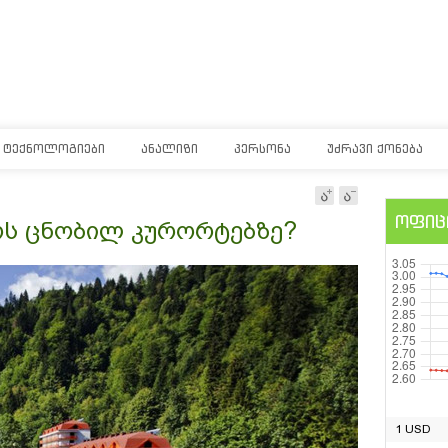
ᲢᲔᲥᲜᲝᲚᲝᲒᲘᲔᲑᲘ
ᲐᲜᲐᲚᲘᲖᲘ
ᲞᲔᲠᲡᲝᲜᲐ
ᲣᲫᲠᲐᲕᲘ ᲥᲝᲜᲔᲑᲐ
ოფიც
ოს ცნობილ კურორტებზე?
1 USD