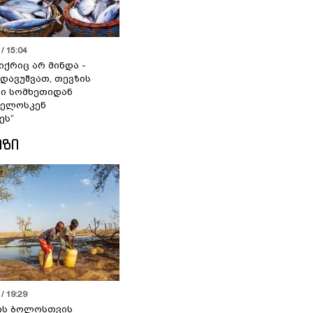
/ 15:04
იქრიც არ მინდა -
 დავუშვათ, თევზის
დი სომხეთიდან
ველოსკენ
ეს“
ᲘᲖᲘ
/ 19:29
ის ბოლოსთვის