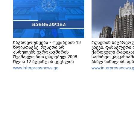
საგარეო უწყება - ოკუპაციის 18
რუსეთის საგარეო უ
წლისთავზე, რუსეთი არ
კიევი, დასავლეთი 
ასრულებს ევროკავშირის
ქართველი რადიკა
შუამავლობით დადებულ 2008
სამხრეთ კავკასია
წლის 12 აგვისტოს ცეცხლის
ახალ სისხლიან ავ
შეწყვეტის შეთანხმებას - მეტიც,
ჩათრევას ცდილობ
www.interpressnews.ge
www.interpressnews.
აფართოებს საკუთარ უკანონო
კონტროლს ოკუპირებულ
რეგიონებში