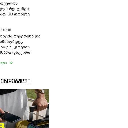
რთველოს
ული რეიტინგი
დ, BB დონეზე
/ 10:15
სენატმა რუსეთისა და
წინააღმდეგ
ის ე.წ. „გრემის
 მხარი დაუჭირა
ატია
ᲛᲔᲜᲓᲔᲑᲣᲚᲘ