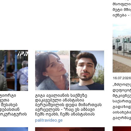
მსოფლი
მეტი მშ
იქნება -
16.07.2026 
„მძღოლ
დეფიცი
 გიორგი
გიგა ავალიანის საქმეზე
მტკივნ
ვეთა
დაკავებული ანასტასია
საქართ
 შესახებ
ბერუაშვილის დედა მიმართვას
გადაზიდ
დებასთან
ავრცელებს - "რაც ეს ამბავი
აისახებ
როკურატურის
ჩემს ოჯახს, ჩემს ანასტასიას
გაღრმავ
გადახდა თავს, მის მერე მე მე
palitravideo.ge
არ ვარ"