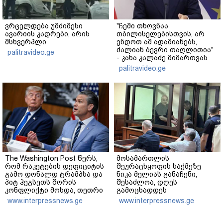
ვრცელდება უმძიმესი
"ჩემი თხოვნაა
ავარიის კადრები, არის
თბილისელებისთვის, არ
მსხვერპლი
ენდოთ ამ ადამიანებს,
ძალიან ბევრი თაღლითია"
palitravideo.ge
- კახა კალაძე მიმართვას
ავრცელებს
palitravideo.ge
The Washington Post წერს,
მოსამართლის
რომ რაკეტების დეფიციტის
შეურაცხყოფის საქმეზე
გამო დონალდ ტრამპსა და
ნიკა მელიას განაჩენი,
პიტ ჰეგსეთს შორის
შესაძლოა, დღეს
კონფლიქტი მოხდა, თეთრი
გამოცხადდეს
სახლის პრესსპიკერმა კი
www.interpressnews.ge
www.interpressnews.ge
აღნიშნულ ინფორმაციას
„100%-ით ფეიკ ნიუსი“
უწოდა