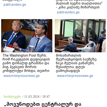
ძალიან ბევრი თაღლითია"
palitravideo.ge
- კახა კალაძე მიმართვას
ავრცელებს
palitravideo.ge
The Washington Post წერს,
მოსამართლის
რომ რაკეტების დეფიციტის
შეურაცხყოფის საქმეზე
გამო დონალდ ტრამპსა და
ნიკა მელიას განაჩენი,
პიტ ჰეგსეთს შორის
შესაძლოა, დღეს
კონფლიქტი მოხდა, თეთრი
გამოცხადდეს
სახლის პრესსპიკერმა კი
www.interpressnews.ge
www.interpressnews.ge
აღნიშნულ ინფორმაციას
„100%-ით ფეიკ ნიუსი“
უწოდა
სიახლეები
/
11.03.2024 / 18:47
„მოვუწოდებთ ცენტრალურ და