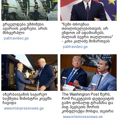
ვრცელდება უმძიმესი
"ჩემი თხოვნაა
ავარიის კადრები, არის
თბილისელებისთვის, არ
მსხვერპლი
ენდოთ ამ ადამიანებს,
ძალიან ბევრი თაღლითია"
palitravideo.ge
- კახა კალაძე მიმართვას
ავრცელებს
palitravideo.ge
აზერბაიჯანის საგარეო
The Washington Post წერს,
საქმეთა მინისტრი კიევში
რომ რაკეტების დეფიციტის
ჩავიდა
გამო დონალდ ტრამპსა და
პიტ ჰეგსეთს შორის
www.interpressnews.ge
კონფლიქტი მოხდა, თეთრი
სახლის პრესსპიკერმა კი
www.interpressnews.ge