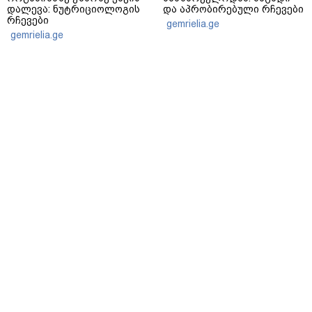
დალევა: ნუტრიციოლოგის
და აპრობირებული რჩევები
რჩევები
gemrielia.ge
gemrielia.ge
sponsored by
ContentRoom
ფერმენტირებული
როდის არის ხალი საშიში
ინგრედიენტები კანის
და როგორია მისი
მოვლაში - კორეული
მოშორების მარტივი და
ინოვაციური ბრენდი Manyo
უსაფრთხო გზები
საქართველოშია