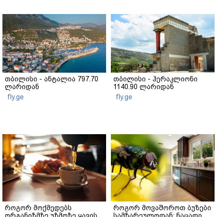
თბილისი - ანტალია 797.70
თბილისი - ჰერაკლიონი
ლარიდან
1140.90 ლარიდან
fly.ge
fly.ge
როგორ მოქმედებს
როგორ მოვაშოროთ ბუზები
ორგანიზმზე უზმოზე ყავის
სამზარეულოდან: ნაცადი