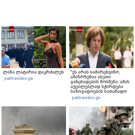
ლანა ლატარია დაკრძალეს
"ეს არის სამარცხვინო,
ამაზრზენია ასეთი
palitravideo.ge
განცხადების მოსმენა, ამას
აუცილებლად სჭირდება
საზოგადოების სათანადო
რეაქცია" - ირაკლი
palitravideo.ge
კობახიძე