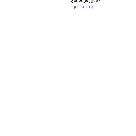
განსხვავება?
gemrielia.ge
sponsored by
ContentRoom
ფერმენტირებული
როდის არის ხალი საშიში
ინგრედიენტები კანის
და როგორია მისი
მოვლაში - კორეული
მოშორების მარტივი და
ინოვაციური ბრენდი Manyo
უსაფრთხო გზები
საქართველოშია