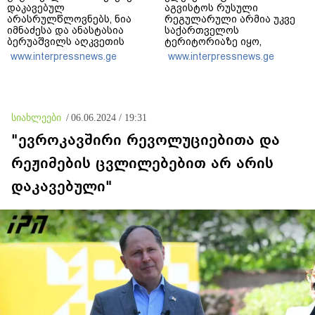
დაკავებულ
აგვისტოს რუსული
არასრულწლოვნებს, ნია
რეგულარული არმია უკვე
იმნაძესა და ანასტასია
საქართველოს
ბერუაშვილს აღკვეთის
ტერიტორიაზე იყო,
ღონისძიების სახით
გვქონდა მსხვერპლი - ვერც
www.interpressnews.ge
www.interpressnews.ge
პატიმრობა შეეფარდათ
რუსები და ვერც ქართველი
რუსები ისტორიას ვერ
გადაწერენ
სიახლეები
/
06.06.2024 / 19:31
"ევროკავშირი რევოლუციებითა და
რეჟიმების ცვლილებებით არ არის
დაკავებული"