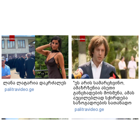
ლანა ლატარია დაკრძალეს
"ეს არის სამარცხვინო,
ამაზრზენია ასეთი
palitravideo.ge
განცხადების მოსმენა, ამას
აუცილებლად სჭირდება
საზოგადოების სათანადო
რეაქცია" - ირაკლი
palitravideo.ge
კობახიძე