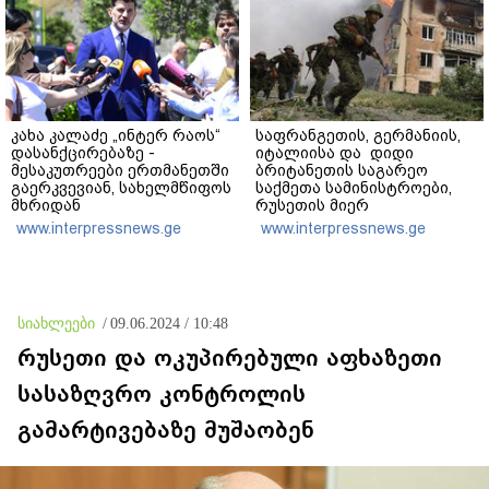
კახა კალაძე „ინტერ რაოს“
საფრანგეთის, გერმანიის,
დასანქცირებაზე -
იტალიისა და დიდი
მესაკუთრეები ერთმანეთში
ბრიტანეთის საგარეო
გაერკვევიან, სახელმწიფოს
საქმეთა სამინისტროები,
მხრიდან
რუსეთის მიერ
ბიზნესსაქმიანობაში
საქართველოს ოკუპაციის
www.interpressnews.ge
www.interpressnews.ge
უხეშად ჩარევა,
მორიგ წლისთავთან
ეწინააღმდეგება იმ
დაკავშირებით ერთობლივ
პრინციპებს, რომელსაც
განცხადებას ავრცელებენ
2012 წლიდან ვიცავთ - თუ
საჭირო იქნება
სიახლეები
/
09.06.2024 / 10:48
სახელმწიფოს მოქმედება,
ნაბიჯებს გადავდგამთ
რუსეთი და ოკუპირებული აფხაზეთი
სასაზღვრო კონტროლის
გამარტივებაზე მუშაობენ