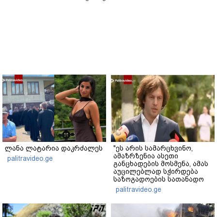
ლანა ლატარია დაკრძალეს
"ეს არის სამარცხვინო,
ამაზრზენია ასეთი
palitravideo.ge
განცხადების მოსმენა, ამას
აუცილებლად სჭირდება
საზოგადოების სათანადო
რეაქცია" - ირაკლი
palitravideo.ge
კობახიძე