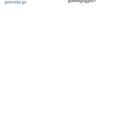
განსხვავება?
gemrielia.ge
gemrielia.ge
sponsored by
ContentRoom
ფერმენტირებული
როდის არის ხალი საშიში
ინგრედიენტები კანის
და როგორია მისი
მოვლაში - კორეული
მოშორების მარტივი და
ინოვაციური ბრენდი Manyo
უსაფრთხო გზები
საქართველოშია