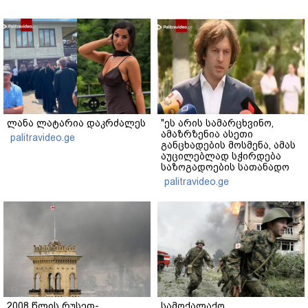
ლანა ლატარია დაკრძალეს
"ეს არის სამარცხვინო,
ამაზრზენია ასეთი
palitravideo.ge
განცხადების მოსმენა, ამას
აუცილებლად სჭირდება
საზოგადოების სათანადო
რეაქცია" - ირაკლი
palitravideo.ge
კობახიძე
2008 წლის რუსეთ-
სამოქალაქო