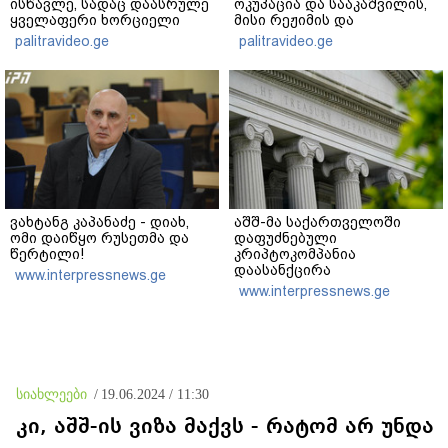
ისწავლე, სადაც დაასრულე
ოკუპაცია და სააკაშვილის,
ყველაფერი ხორციელი
მისი რეჟიმის და
ცხოვრებიდან" – რას წერს
"ნაცმოძრაობის" ღალატი
palitravideo.ge
palitravideo.ge
ხობში დაღუპული დედა-
ვერანაირად ვერ
შვილის ახლობელი?
გადაფარავს ამ
დანაშაულს" - ირაკლი
კობახიძე
ვახტანგ კაპანაძე - დიახ,
აშშ-მა საქართველოში
ომი დაიწყო რუსეთმა და
დაფუძნებული
წერტილი!
კრიპტოკომპანია
დაასანქცირა
www.interpressnews.ge
www.interpressnews.ge
სიახლეები
/
19.06.2024 / 11:30
კი, აშშ-ის ვიზა მაქვს - რატომ არ უნდა