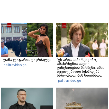
ლანა ლატარია დაკრძალეს
"ეს არის სამარცხვინო,
ამაზრზენია ასეთი
palitravideo.ge
განცხადების მოსმენა, ამას
აუცილებლად სჭირდება
საზოგადოების სათანადო
რეაქცია" - ირაკლი
palitravideo.ge
კობახიძე