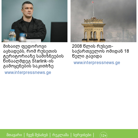
მიხაილ ფედოროვი
2008 წლის რუსეთ-
აცხადებს, რომ რუსეთის
საქართველოს ომიდან 18
ტერიტორიაზე სამიზნეების
წელი გავიდა
წინააღმდეგ Starlink-ის
www.interpressnews.ge
გამოყენების საკითხზე
ილონ მასკთან
www.interpressnews.ge
მოლაპარაკებებს
აწარმოებს
მთავარი
ჩვენ შესახებ
რეკლამა
სერვისები