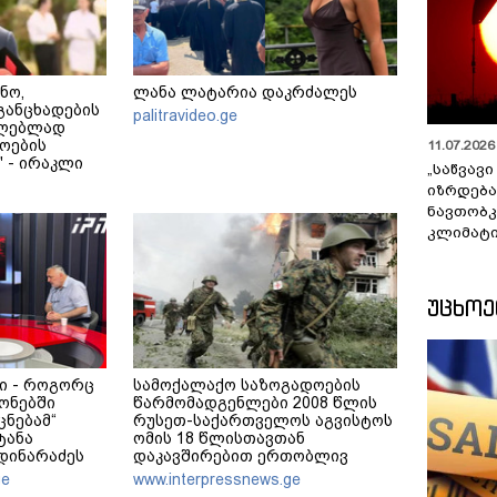
ნო,
ლანა ლატარია დაკრძალეს
განცხადების
palitravideo.ge
ცილებლად
ოების
11.07.2026 
 - ირაკლი
„საწვავი
იზრდება
ნავთობკ
კლიმატი
ᲣᲪᲮᲝ
ი - როგორც
სამოქალაქო საზოგადოების
ონებში
წარმომადგენლები 2008 წლის
ცნებამ“
რუსეთ-საქართველოს აგვისტოს
ტანა
ომის 18 წლისთავთან
მდინარაძეს
დაკავშირებით ერთობლივ
ა ექნება:
განცხადებას ავრცელებენ
ge
www.interpressnews.ge
ოამზადოს