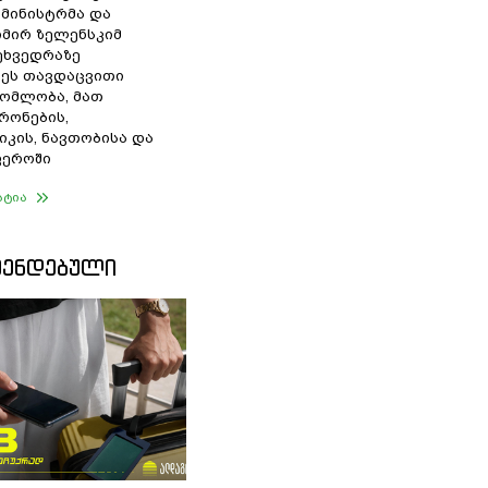
 მინისტრმა და
მირ ზელენსკიმ
შეხვედრაზე
ეს თავდაცვითი
ომლობა, მათ
რონების,
იკის, ნავთობისა და
ფეროში
ატია
ᲛᲔᲜᲓᲔᲑᲣᲚᲘ