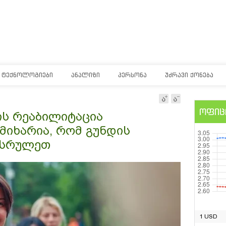
ᲢᲔᲥᲜᲝᲚᲝᲒᲘᲔᲑᲘ
ᲐᲜᲐᲚᲘᲖᲘ
ᲞᲔᲠᲡᲝᲜᲐ
ᲣᲫᲠᲐᲕᲘ ᲥᲝᲜᲔᲑᲐ
ოფიც
ის რეაბილიტაცია
მიხარია, რომ გუნდის
ასრულეთ
1 USD