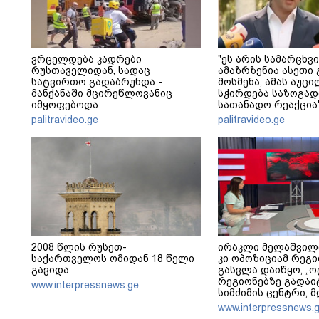
ვრცელდება კადრები
"ეს არის სამარცხვი
რუსთაველიდან, სადაც
ამაზრზენია ასეთი 
სატვირთო გადაბრუნდა -
მოსმენა, ამას აუ
მანქანაში მცირეწლოვანიც
სჭირდება საზოგად
იმყოფებოდა
სათანადო რეაქცია"
კობახიძე
palitravideo.ge
palitravideo.ge
2008 წლის რუსეთ-
ირაკლი მელაშვილ
საქართველოს ომიდან 18 წელი
კი ოპოზიციამ რეგი
გავიდა
გასვლა დაიწყო, „ო
რეგიონებზე გადაი
www.interpressnews.ge
სიმძიმის ცენტრი, 
პოლიტიკური ფუნქცი
www.interpressnews.
არჩევნებისთვის მ