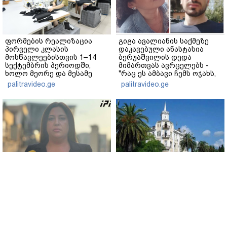
ფორმების რეალიზაცია
გიგა ავალიანის საქმეზე
პირველი კლასის
დაკავებული ანასტასია
მოსწავლეებისთვის 1–14
ბერუაშვილის დედა
სექტემბრის პერიოდში,
მიმართვას ავრცელებს -
ხოლო მეორე და მესამე
"რაც ეს ამბავი ჩემს ოჯახს,
ეტაპებზე...
ჩემს ანასტასიას გადახდა
palitravideo.ge
palitravideo.ge
თავს, მის მერე მე მე არ
ვარ"
პროკურორი - მოვიპოვეთ
ოკუპირებული აფხაზეთის
ფარული ჩანაწერი ნია
ე.წ. “საგარეო საქმეთა
იმნაძესა და მამამისს
სამინისტრო”
შორის, განიხილავდნენ,
პროკურატურის მიერ
როგორ ჩაიდინა
გიორგი ბარამიძის
გაბაშვილმა დანაშაული -
განცხადებასთან
www.interpressnews.ge
www.interpressnews.ge
ნიას მამა ამბობს, რომ
დაკავშირებით გამოძიების