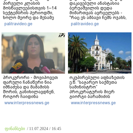
პირველი კლასის
დაკავებული ანასტასია
მოსწავლეებისთვის 1–14
ბერუაშვილის დედა
სექტემბრის პერიოდში,
მიმართვას ავრცელებს -
ხოლო მეორე და მესამე
"რაც ეს ამბავი ჩემს ოჯახს,
ეტაპებზე...
ჩემს ანასტასიას გადახდა
palitravideo.ge
palitravideo.ge
თავს, მის მერე მე მე არ
ვარ"
პროკურორი - მოვიპოვეთ
ოკუპირებული აფხაზეთის
ფარული ჩანაწერი ნია
ე.წ. “საგარეო საქმეთა
იმნაძესა და მამამისს
სამინისტრო”
შორის, განიხილავდნენ,
პროკურატურის მიერ
როგორ ჩაიდინა
გიორგი ბარამიძის
გაბაშვილმა დანაშაული -
განცხადებასთან
www.interpressnews.ge
www.interpressnews.ge
ნიას მამა ამბობს, რომ
დაკავშირებით გამოძიების
არასწორად მოიქცა, თუმცა
დაწყებას ეხმაურება
მამას ეუბნება, რომ
სხვანაირად ვერ
მოიქცეოდა, თანამედროვე
ფინანსები
/
11.07.2024 / 16:45
ეპოქაში სხვანაირად ხდება