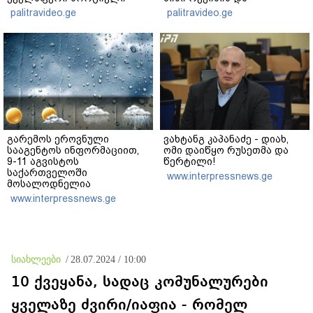
ცხოვრებიდან" – რას წერს
"ნაცმოძრაობის" ღალატი
palitravideo.ge
palitravideo.ge
ხობში დაღუპული დედა-
ვერანაირად ვერ
შვილის ახლობელი?
გადაფარავს ამ
დანაშაულს" - ირაკლი
კობახიძე
გარემოს ეროვნული
ვახტანგ კაპანაძე - დიახ,
სააგენტოს ინფორმაციით,
ომი დაიწყო რუსეთმა და
9-11 აგვისტოს
წერტილი!
საქართველოში
www.interpressnews.ge
მოსალოდნელია
დროგამოშვებით წვიმა
www.interpressnews.ge
სიახლეები
/
28.07.2024 / 10:00
10 ქვეყანა, სადაც კომუნალურები
ყველაზე ძვირი/იაფია - რომელ