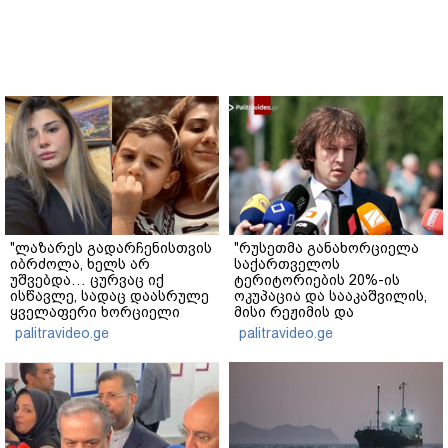
"ლაზარეს გადარჩენისთვის
"რუსეთმა განახორციელა
იბრძოლა, ხელს არ
საქართველოს
უშვებდა… ცურვაც იქ
ტერიტორიების 20%-ის
ისწავლე, სადაც დაასრულე
ოკუპაცია და სააკაშვილის,
ყველაფერი ხორციელი
მისი რეჟიმის და
ცხოვრებიდან" – რას წერს
"ნაცმოძრაობის" ღალატი
palitravideo.ge
palitravideo.ge
ხობში დაღუპული დედა-
ვერანაირად ვერ
შვილის ახლობელი?
გადაფარავს ამ
დანაშაულს" - ირაკლი
კობახიძე