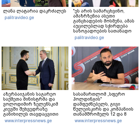
ლანა ლატარია დაკრძალეს
"ეს არის სამარცხვინო,
ამაზრზენია ასეთი
palitravideo.ge
განცხადების მოსმენა, ამას
აუცილებლად სჭირდება
საზოგადოების სათანადო
რეაქცია" - ირაკლი
palitravideo.ge
კობახიძე
აზერბაიჯანის საგარეო
სასამართლომ „სფერო
საქმეთა მინისტრმა და
ჰოლდინგის"
ვოლოდიმირ ზელენსკიმ
დამფუძნებელს, გივი
კიევში შეხვედრაზე
წულეისკირს და კომპანიის
განიხილეს თავდაცვითი
თანამშრომელს 12 და 8
თანამშრომლობა, მათ
წლით თავისუფლების
www.interpressnews.ge
www.interpressnews.ge
შორის დრონების,
აღკვეთა განუსაზღვრა -
ენერგეტიკის, ნავთობისა და
მსჯავრდადებულებს
გაზის სფეროში
დაზარალებულებისთვის
კომპენსაციის გადახდის