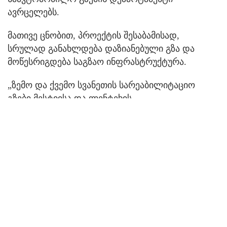
ავრცელებს.
მათივე ცნობით, პროექტის შესაბამისად,
სრულად განახლდება დაზიანებული გზა და
მოწესრიგდება საგზაო ინფრასტრუქტურა.
„ზემო და ქვემო სვანეთის სარეაბილიტაციო
გზები მესტიისა და ლენტეხის
მუნიციპალიტეტების ადმინისტრაციულ
საზღვარზე, ზაგრის უღელტეხილზე ებმის
ერთმანეთს.
პროექტის განხორციელების შემდეგ,
მნიშვნელოვნად შემცირდება აღმოსავლეთ
რეგიონებიდან სოფელ უშგულამდე და
მესტიამდე მგზავრობის დრო. ხარისხიანი და
უსაფრთხო საავტომობილო გზა მოძრაობას