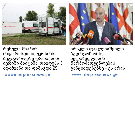
შვილის ახლობელი?
გადაფარავს ამ
დანაშაულს" - ირაკლი
კობახიძე
რუსული მხარის
ირაკლი ფავლენიშვილი
ინფორმაციით, უკრაინამ
აგვისტოს ომზე
ბელგოროდზე დრონებით
ხელისუფლების
იერიში მიიტანა, დაიღუპა 3
წარმომადგენლების
ადამიანი და დაშავდა 25
განცხადებებზე - ეს არის
ეროვნული ინტერესების
www.interpressnews.ge
www.interpressnews.ge
აშკარა ღალატი - არავის
შერჩება რუსული სქემის
ნაწილად ყოფნა