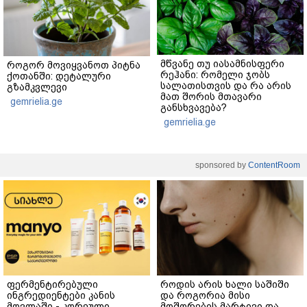
მწვანე თუ იასამნისფერი
როგორ მოვიყვანოთ პიტნა
რეჰანი: რომელი ჯობს
ქოთანში: დეტალური
სალათისთვის და რა არის
გზამკვლევი
მათ შორის მთავარი
gemrielia.ge
განსხვავება?
gemrielia.ge
sponsored by
ContentRoom
ფერმენტირებული
როდის არის ხალი საშიში
ინგრედიენტები კანის
და როგორია მისი
მოვლაში - კორეული
მოშორების მარტივი და