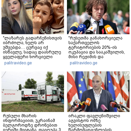
"ლაზარეს გადარჩენისთვის
"რუსეთმა განახორციელა
იბრძოლა, ხელს არ
საქართველოს
უშვებდა… ცურვაც იქ
ტერიტორიების 20%-ის
ისწავლე, სადაც დაასრულე
ოკუპაცია და სააკაშვილის,
ყველაფერი ხორციელი
მისი რეჟიმის და
ცხოვრებიდან" – რას წერს
"ნაცმოძრაობის" ღალატი
palitravideo.ge
palitravideo.ge
ხობში დაღუპული დედა-
ვერანაირად ვერ
შვილის ახლობელი?
გადაფარავს ამ
დანაშაულს" - ირაკლი
კობახიძე
რუსული მხარის
ირაკლი ფავლენიშვილი
ინფორმაციით, უკრაინამ
აგვისტოს ომზე
ბელგოროდზე დრონებით
ხელისუფლების
იერიში მიიტანა, დაიღუპა 3
წარმომადგენლების