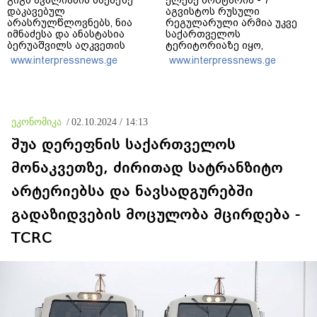
გიგა ავალიანის საქმეზე
ელენე ხოშტარია - 7
დაკავებულ
აგვისტოს რუსული
არასრულწლოვნებს, ნია
რეგულარული არმია უკვე
იმნაძესა და ანასტასია
საქართველოს
ბერუაშვილს აღკვეთის
ტერიტორიაზე იყო,
ღონისძიების სახით
გვქონდა მსხვერპლი - ვერც
www.interpressnews.ge
www.interpressnews.ge
პატიმრობა შეეფარდათ
რუსები და ვერც ქართველი
რუსები ისტორიას ვერ
გადაწერენ
ეკონომიკა
/
02.10.2024 / 14:13
შუა დერეფნის საქართველოს
მონაკვეთზე, ძირითად სატრანზიტო
არტერიებსა და ნავსადგურებში
გადაზიდვების მოცულობა მცირდება -
TCRC