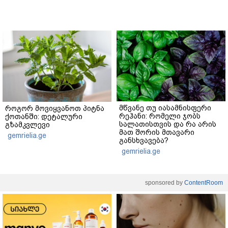
მწვანე თუ იასამნისფერი
როგორ მოვიყვანოთ პიტნა
რეჰანი: რომელი ჯობს
ქოთანში: დეტალური
სალათისთვის და რა არის
გზამკვლევი
მათ შორის მთავარი
gemrielia.ge
განსხვავება?
gemrielia.ge
sponsored by
ContentRoom