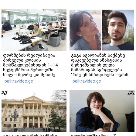
ფორმების რეალიზაცია
გიგა ავალიანის საქმეზე
პირველი კლასის
დაკავებული ანასტასია
მოსწავლეებისთვის 1–14
ბერუაშვილის დედა
სექტემბრის პერიოდში,
მიმართვას ავრცელებს -
ხოლო მეორე და მესამე
"რაც ეს ამბავი ჩემს ოჯახს,
ეტაპებზე...
ჩემს ანასტასიას გადახდა
palitravideo.ge
palitravideo.ge
თავს, მის მერე მე მე არ
ვარ"