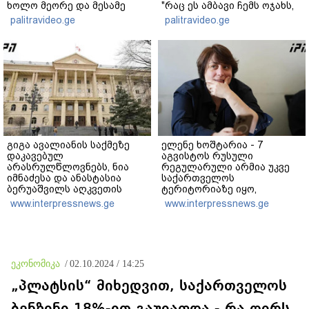
ხოლო მეორე და მესამე
"რაც ეს ამბავი ჩემს ოჯახს,
ეტაპებზე...
ჩემს ანასტასიას გადახდა
palitravideo.ge
palitravideo.ge
თავს, მის მერე მე მე არ
ვარ"
გიგა ავალიანის საქმეზე
ელენე ხოშტარია - 7
დაკავებულ
აგვისტოს რუსული
არასრულწლოვნებს, ნია
რეგულარული არმია უკვე
იმნაძესა და ანასტასია
საქართველოს
ბერუაშვილს აღკვეთის
ტერიტორიაზე იყო,
ღონისძიების სახით
გვქონდა მსხვერპლი - ვერც
www.interpressnews.ge
www.interpressnews.ge
პატიმრობა შეეფარდათ
რუსები და ვერც ქართველი
რუსები ისტორიას ვერ
გადაწერენ
ეკონომიკა
/
02.10.2024 / 14:25
„პლატსის“ მიხედვით, საქართველოს
ბენზინი 18%-ით გაუიაფდა - რა ღირს