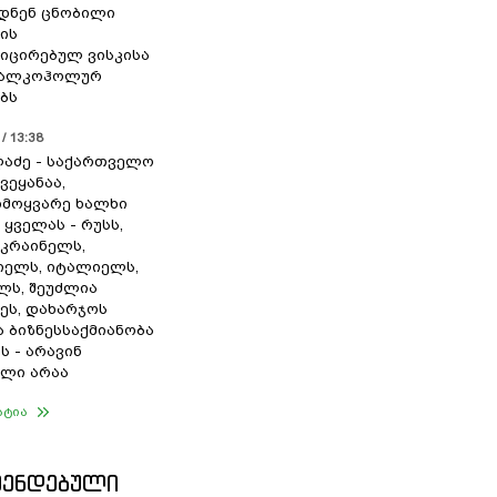
დნენ ცნობილი
ის
ცირებულ ვისკისა
ა ალკოჰოლურ
ბს
/ 13:38
ლაძე - საქართველო
ვეყანაა,
მოყვარე ხალხი
 ყველას - რუსს,
უკრაინელს,
იელს, იტალიელს,
ლს, შეუძლია
ეს, დახარჯოს
 ბიზნესსაქმიანობა
ს - არავინ
ლი არაა
ატია
ᲛᲔᲜᲓᲔᲑᲣᲚᲘ