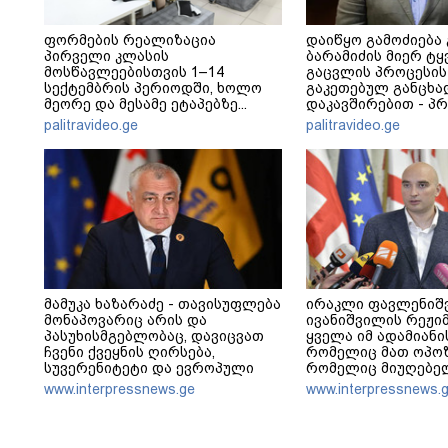
ფორმების რეალიზაცია
დაიწყო გამოძიება
პირველი კლასის
ბარამიძის მიერ ტყ
მოსწავლეებისთვის 1–14
გაცვლის პროცესის
სექტემბრის პერიოდში, ხოლო
გაკეთებულ განცხა
მეორე და მესამე ეტაპებზე...
დაკავშირებით - პ
განცხადება
palitravideo.ge
palitravideo.ge
მამუკა ხაზარაძე - თავისუფლება
ირაკლი ფავლენიშ
მონაპოვარიც არის და
ივანიშვილის რეჟიმ
პასუხისმგებლობაც, დავიცვათ
ყველა იმ ადამიანი
ჩვენი ქვეყნის ღირსება,
რომელიც მათ ოპოზ
სუვერენიტეტი და ევროპული
რომელიც მიუღებე
მომავალი - საქართველო
და კრემლისათვის 
www.interpressnews.ge
www.interpressnews.
არასდროს შეეგუება ოკუპაციას
ბარამიძის წინააღმ
და არასდროს დათმობს
არის „შეკერილი”
თავისუფლებას!