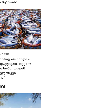
ა მუშაობს“
/ 15:04
იქრიც არ მინდა -
 დავუშვათ, თევზის
დი სომხეთიდან
ველოსკენ
ეს“
ᲘᲖᲘ