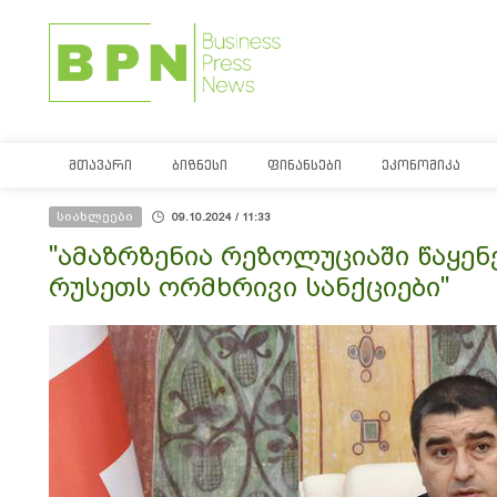
ᲛᲗᲐᲕᲐᲠᲘ
ᲑᲘᲖᲜᲔᲡᲘ
ᲤᲘᲜᲐᲜᲡᲔᲑᲘ
ᲔᲙᲝᲜᲝᲛᲘᲙᲐ
სიახლეები
09.10.2024 / 11:33
"ამაზრზენია რეზოლუციაში წაყე
რუსეთს ორმხრივი სანქციები"