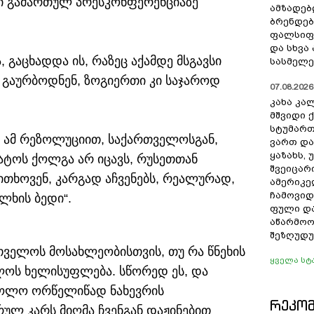
ი გამართულ პრესკონფერენციაზე
ამზადებ
ბრენდებ
ფალსიფი
და სხვ
, გაცხადდა ის, რაზეც აქამდე მსგავსი
სასმელე
 გაურბოდნენ, ზოგიერთი კი საჯაროდ
07.08.2026 
კახა კა
მშვიდი ქ
სტუმართ
მ ამ რეზოლუციით, საქართველოსგან,
ვართ და
ყაზახს, 
ატოს ქოლგა არ იცავს, რუსეთთან
შვეიცარ
ითხოვენ, კარგად აჩვენებს, რეალურად,
ამერიკე
ჩამოვიდ
ლხის ბედი“.
ფული და
აწარმოო
შეზღუდუ
თველოს მოსახლეობისთვის, თუ რა წნეხის
ყველა სტ
ლოს ხელისუფლება. სწორედ ეს, და
ც ბოლო ორწელიწად ნახევრის
ᲠᲔᲙᲝ
ულ კარს მიღმა ჩვენგან დაჟინებით