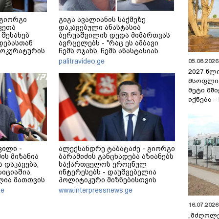
 გიორგი
გიგა ავალიანის საქმეზე
ვეთა
დაკავებული ანასტასია
 შესახებ
ბერუაშვილის დედა მიმართვას
დებასთან
ავრცელებს - "რაც ეს ამბავი
როკურატურის
ჩემს ოჯახს, ჩემს ანასტასიას
გადახდა თავს, მის მერე მე მე
palitravideo.ge
05.08.2026 
არ ვარ"
2027 წლ
მსოფლი
მეტი მშ
იქნება -
ვილი -
ალექსანდრე ტაბატაძე - გიორგი
ის მიზანია
ბარამიძის განცხადება აზიანებს
ს დაკავება,
საქართველოს ეროვნულ
იციაშია,
ინტერესებს - დაუშვებელია
ლია მათთვის
პოლიტიკური მიზნებისთვის
- გიორგი
ისეთი ნარატივების
ge
www.interpressnews.ge
დეგ საქმე
გავრცელება, რომლებიც
ეჭვქვეშ აყენებს ქართველი
16.07.2026 
სამხედროების ღირსებას
„მძღოლ