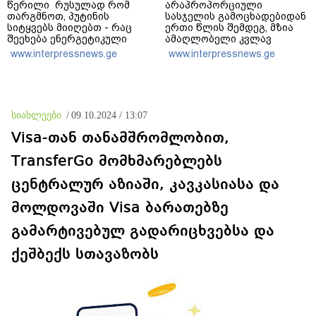
წერილი რუსულად რომ
არაპროპორციული
თარგმნოთ, პუტინის
სასჯელის გამოცხადებიდან
სიტყვებს მიიღებთ - რაც
ერთი წლის შემდეგ, მზია
შეეხება ენერგეტიკული
ამაღლობელი კვლავ
სისტემის პრობლემას,
პატიმრობაში რჩება -
www.interpressnews.ge
www.interpressnews.ge
ნამდვილად ვაპირებ
მოვუწოდებ საქართველოს
მოვიმარაგო არა მხოლოდ
მთავრობას, მისი
სანთლები, არამედ
დაუყოვნებლივი და
აღვადგინო ხაზის
უპირობო
ტელეფონიც
გათავისუფლებისკენ
სიახლეები
/
09.10.2024 / 13:07
Visa-თან თანამშრომლობით,
TransferGo მომხმარებლებს
ცენტრალურ აზიაში, კავკასიასა და
მოლდოვაში Visa ბარათებზე
გამარტივებულ გადარიცხვებსა და
ქეშბექს სთავაზობს