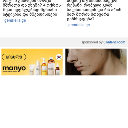
რატომ გამოდის ხორცი
მწვანე თუ იასამნისფერი
მშრალი და უხეში? 4 ოქროს
რეჰანი: რომელი ჯობს
წესი იდეალურად წვნიანი
სალათისთვის და რა არის
სტეიკისა და მწვადისთვის
მათ შორის მთავარი
განსხვავება?
gemrielia.ge
gemrielia.ge
sponsored by
ContentRoom
ფერმენტირებული
როდის არის ხალი საშიში
ინგრედიენტები კანის
და როგორია მისი
მოვლაში - კორეული
მოშორების მარტივი და
ინოვაციური ბრენდი Manyo
უსაფრთხო გზები
საქართველოშია