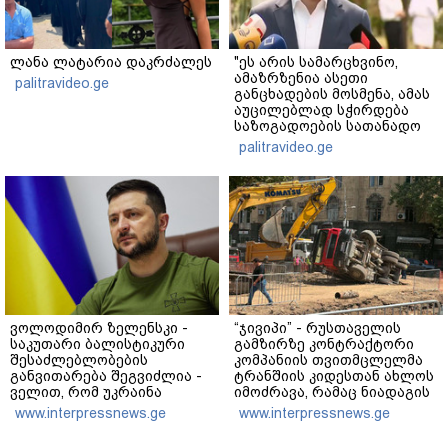
ლანა ლატარია დაკრძალეს
"ეს არის სამარცხვინო,
ამაზრზენია ასეთი
palitravideo.ge
განცხადების მოსმენა, ამას
აუცილებლად სჭირდება
საზოგადოების სათანადო
რეაქცია" - ირაკლი
palitravideo.ge
კობახიძე
ვოლოდიმირ ზელენსკი -
“ჯივიპი” - რუსთაველის
საკუთარი ბალისტიკური
გამზირზე კონტრაქტორი
შესაძლებლობების
კომპანიის თვითმცლელმა
განვითარება შეგვიძლია -
ტრანშიის კიდესთან ახლოს
ველით, რომ უკრაინა
იმოძრავა, რამაც ნიადაგის
საჭირო შედეგებს 2026–
ჩამოშლა და ტექნიკის
www.interpressnews.ge
www.interpressnews.ge
2027 წლებში მიაღწევს
მოცურება გამოიწვია,
გადაბრუნდა ავტომანქანა,