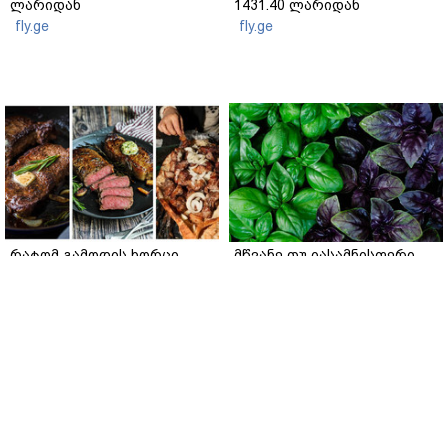
ლარიდან
1431.40 ლარიდან
fly.ge
fly.ge
რატომ გამოდის ხორცი
მწვანე თუ იასამნისფერი
მშრალი და უხეში? 4 ოქროს
რეჰანი: რომელი ჯობს
წესი იდეალურად წვნიანი
სალათისთვის და რა არის
სტეიკისა და მწვადისთვის
მათ შორის მთავარი
განსხვავება?
gemrielia.ge
gemrielia.ge
სიახლეები
/
10.10.2024 / 10:36