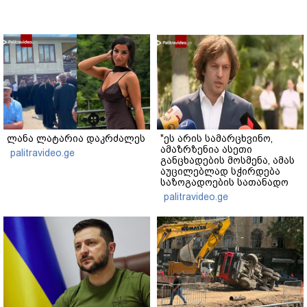
ლანა ლატარია დაკრძალეს
"ეს არის სამარცხვინო,
ამაზრზენია ასეთი
palitravideo.ge
განცხადების მოსმენა, ამას
აუცილებლად სჭირდება
საზოგადოების სათანადო
რეაქცია" - ირაკლი
palitravideo.ge
კობახიძე