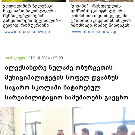
ვოლოდიმირ ზელენსკი -
“ჯივიპი” - რუსთაველის
საკუთარი ბალისტიკური
გამზირზე კონტრაქტორი
შესაძლებლობების
კომპანიის თვითმცლელმა
განვითარება შეგვიძლია -
ტრანშიის კიდესთან ახლოს
ველით, რომ უკრაინა
იმოძრავა, რამაც ნიადაგის
საჭირო შედეგებს 2026–
ჩამოშლა და ტექნიკის
www.interpressnews.ge
www.interpressnews.ge
2027 წლებში მიაღწევს
მოცურება გამოიწვია,
გადაბრუნდა ავტომანქანა,
თვითმცლელში
იმყოფებოდა
მცირეწლოვანი ბავშვი
სიახლეები
/
10.10.2024 / 09:29
ალექსანდრე წულაძე ოზურგეთის
მუნიციპალიტეტის სოფელ დვაბზუს
საჯარო სკოლაში ჩატარებულ
სარეაბილიტაციო სამუშაოებს გაეცნო