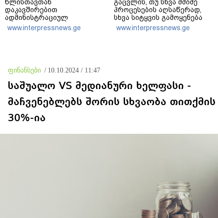
წლისთავთან
გაცვლის, თუ სხვა მძიმე
დაკავშირებით
პროცესების აღსაწერად,
ადმინისტრაციულ
სხვა სიტყვის გამოყენება
შენობებზე სახელმწიფო
აჯობებდა - არასდროს
www.interpressnews.ge
www.interpressnews.ge
დროშები დაეშვა
მითქვამს, რომ ჩვენები
ხელებაწეულს ან
დატყვევებულს
"ხვრეტდნენ", ეგ არასდროს
მინახავს და არც რაიმე
ფინანსები
/
10.10.2024 / 11:47
ფაქტი ვიცი
საშუალო VS მედიანური ხელფასი -
მაჩვენებლებს შორის სხვაობა თითქმის
30%-ია