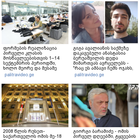
ფორმების რეალიზაცია
გიგა ავალიანის საქმეზე
პირველი კლასის
დაკავებული ანასტასია
მოსწავლეებისთვის 1–14
ბერუაშვილის დედა
სექტემბრის პერიოდში,
მიმართვას ავრცელებს -
ხოლო მეორე და მესამე
"რაც ეს ამბავი ჩემს ოჯახს,
ეტაპებზე...
ჩემს ანასტასიას გადახდა
palitravideo.ge
palitravideo.ge
თავს, მის მერე მე მე არ
ვარ"
2008 წლის რუსეთ-
გიორგი ბარამიძე - ომის
საქართველოს ომის მე-18
პირველ დღეებში, ტყვეების