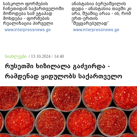
სასკოლო ფორმების
ანასტასია ბერუაშვილის
ჩინეთიდან საქართველოში
დედა - ანასტასია თავში კი
მოწოდება სამ ეტაპად
არა, შუაშიც არაა - ის, რომ
მოხდება - ფორმების
ერთ-ერთის
რეალიზაცია პირველი
“შეყვარებულად”
კლასის მოსწავლეებისთვის
ფიქსირდებოდა,
www.interpressnews.ge
www.interpressnews.ge
1–14 სექტემბრის
მკვლელობაში
პერიოდში, ხოლო მეორე და
თანამონაწილეობაზე არ
მესამე ეტაპებზე -
მიუთითებს - უნდა დაერეკა
ოქტომბრიდან დეკემბრის
პოლიციაში და უნდა ეთქვა,
ჩათვლით
რომ ჩხუბი მოხდა, მაგრამ
სიახლეები
/
13.10.2024 / 14:40
განხორციელდება
რომც დაერეკა, ამასაც სხვა
განხილვა მოჰყვებოდა
რუსეთში ხიზილალა გაძვირდა -
რამდენად ყიდულობს საქართველო