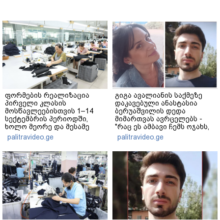
ფორმების რეალიზაცია
გიგა ავალიანის საქმეზე
პირველი კლასის
დაკავებული ანასტასია
მოსწავლეებისთვის 1–14
ბერუაშვილის დედა
სექტემბრის პერიოდში,
მიმართვას ავრცელებს -
ხოლო მეორე და მესამე
"რაც ეს ამბავი ჩემს ოჯახს,
ეტაპებზე...
ჩემს ანასტასიას გადახდა
palitravideo.ge
palitravideo.ge
თავს, მის მერე მე მე არ
ვარ"