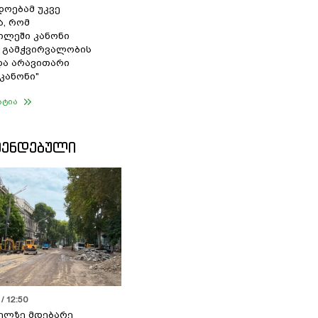
დოებამ უკვე
ა, რომ
ილეში კანონი
 გამჭვირვალობის
და არავითარი
კანონი"
ატია
ᲛᲔᲜᲓᲔᲑᲣᲚᲘ
/ 12:50
ელზე მდებარე