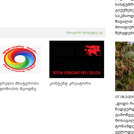
სასტუმრ
გაუქმებე
საკმაოდ
წავალთ 
მოიფიქრ
შეხვდებ
როგორ მოხვდე აქ
ფრული მხატვრობა
კონტენტ კრეატორი
ტოშოპის მცოდნე
07.08.2026 
„დიდი რ
ნადგურდ
გამოწვევ
მოსავალ
ტონამდ
ველოდებ