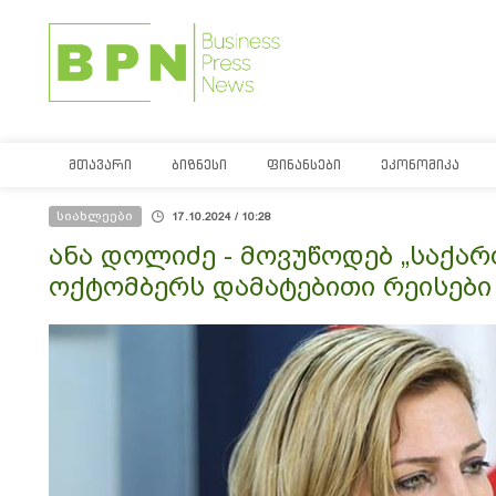
ᲛᲗᲐᲕᲐᲠᲘ
ᲑᲘᲖᲜᲔᲡᲘ
ᲤᲘᲜᲐᲜᲡᲔᲑᲘ
ᲔᲙᲝᲜᲝᲛᲘᲙᲐ
სიახლეები
17.10.2024 / 10:28
ანა დოლიძე - მოვუწოდებ „საქარ
ოქტომბერს დამატებითი რეისები