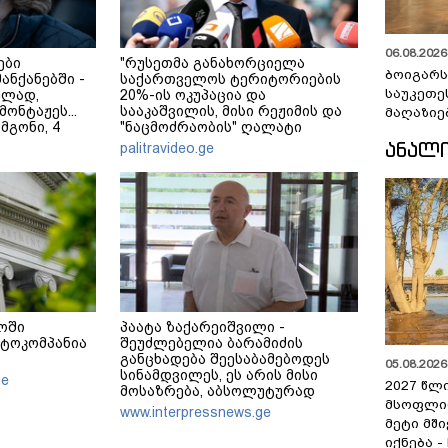
06.08.2026 
ები
"რუსეთმა განახორციელა
ბოიგარ
მანქანებში -
საქართველოს ტერიტორიების
საუკეთე
ულად,
20%-ის ოკუპაცია და
ონტაჟეს...
სააკაშვილის, მისი რეჟიმის და
მაღაზიე
 მგონი, 4
"ნაცმოძრაობის" ღალატი
ეკა კუპატაძე
ვერანაირად ვერ გადაფარავს
ᲐᲜᲐᲚ
palitravideo.ge
ამ დანაშაულს" - ირაკლი
კობახიძე
ოში
პაატა ზაქარეიშვილი -
ტოკომპანია
შეუძლებელია ბარამიძის
განცხადება შეესაბამებოდეს
05.08.2026 
სინამდვილეს, ეს არის მისი
ge
2027 წლ
მოსაზრება, აბსოლუტურად
მსოფლი
ამოვარდნილი რეალობიდან -
www.interpressnews.ge
არ მიმაჩნია, რომ ამის გამო მის
მეტი მშ
წინააღმდეგ სისხლის
იქნება -