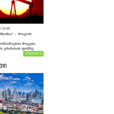
/ 12:00
 შხამია“ - როგორ
ომპანიების მოგება
ს კრიზისის ფონზე
ვრცლად
ᲔᲗᲘ