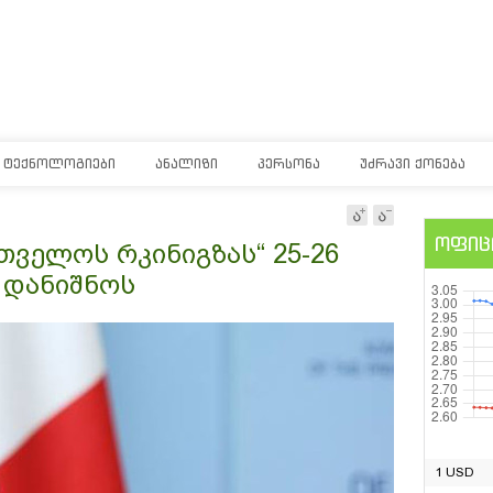
ᲢᲔᲥᲜᲝᲚᲝᲒᲘᲔᲑᲘ
ᲐᲜᲐᲚᲘᲖᲘ
ᲞᲔᲠᲡᲝᲜᲐ
ᲣᲫᲠᲐᲕᲘ ᲥᲝᲜᲔᲑᲐ
ოფიც
თველოს რკინიგზას“ 25-26
 დანიშნოს
1 USD