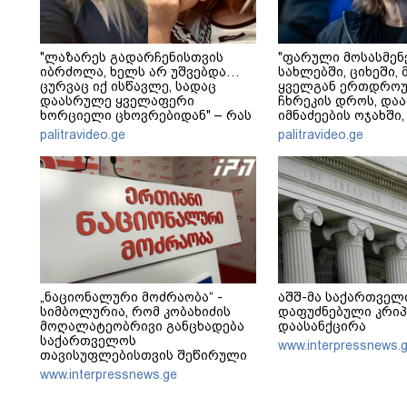
"ლაზარეს გადარჩენისთვის
"ფარული მოსასმენ
იბრძოლა, ხელს არ უშვებდა…
სახლებში, ციხეში, 
ცურვაც იქ ისწავლე, სადაც
ყველგან ერთდრო
დაასრულე ყველაფერი
ჩხრეკის დროს, დაამ
ხორციელი ცხოვრებიდან" – რას
იმნაძეების ოჯახში,
წერს ხობში დაღუპული დედა-
მოსასმენი იყო..." - 
palitravideo.ge
palitravideo.ge
შვილის ახლობელი?
„ნაციონალური მოძრაობა“ -
აშშ-მა საქართველ
სიმბოლურია, რომ კობახიძის
დაფუძნებული კრიპ
მოღალატეობრივი განცხადება
დაასანქცირა
საქართველოს
www.interpressnews.
თავისუფლებისთვის შეწირული
გმირების მემორიალზე გაკეთდა
www.interpressnews.ge