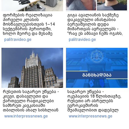
ფორმების რეალიზაცია
გიგა ავალიანის საქმეზე
პირველი კლასის
დაკავებული ანასტასია
მოსწავლეებისთვის 1–14
ბერუაშვილის დედა
სექტემბრის პერიოდში,
მიმართვას ავრცელებს -
ხოლო მეორე და მესამე
"რაც ეს ამბავი ჩემს ოჯახს,
ეტაპებზე...
ჩემს ანასტასიას გადახდა
palitravideo.ge
palitravideo.ge
თავს, მის მერე მე მე არ
ვარ"
რუსეთის საგარეო უწყება -
საგარეო უწყება -
კიევი, დასავლეთი და
ოკუპაციის 18 წლისთავზე,
ქართველი რადიკალები
რუსეთი არ ასრულებს
სამხრეთ კავკასიაში
ევროკავშირის
თბილისის ახალ სისხლიან
შუამავლობით დადებულ
ავანტიურებში ჩათრევას
2008 წლის 12 აგვისტოს
www.interpressnews.ge
www.interpressnews.ge
ცდილობენ
ცეცხლის შეწყვეტის
შეთანხმებას - მეტიც,
აფართოებს საკუთარ