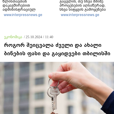
წლისთავთან
გაცვლის, თუ სხვა მძიმე
დაკავშირებით
პროცესების აღსაწერად,
ადმინისტრაციულ
სხვა სიტყვის გამოყენება
შენობებზე სახელმწიფო
აჯობებდა - არასდროს
www.interpressnews.ge
www.interpressnews.ge
დროშები დაეშვა
მითქვამს, რომ ჩვენები
ხელებაწეულს ან
დატყვევებულს
"ხვრეტდნენ", ეგ არასდროს
მინახავს და არც რაიმე
ეკონომიკა
/
25.10.2024 / 11:40
ფაქტი ვიცი
როგორ შეიცვალა ძველი და ახალი
ბინების ფასი და გაყიდვები თბილისში