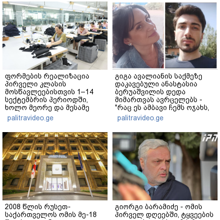
ფორმების რეალიზაცია
გიგა ავალიანის საქმეზე
პირველი კლასის
დაკავებული ანასტასია
მოსწავლეებისთვის 1–14
ბერუაშვილის დედა
სექტემბრის პერიოდში,
მიმართვას ავრცელებს -
ხოლო მეორე და მესამე
"რაც ეს ამბავი ჩემს ოჯახს,
ეტაპებზე...
ჩემს ანასტასიას გადახდა
palitravideo.ge
palitravideo.ge
თავს, მის მერე მე მე არ
ვარ"
2008 წლის რუსეთ-
გიორგი ბარამიძე - ომის
საქართველოს ომის მე-18
პირველ დღეებში, ტყვეების