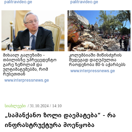
მართლსაწინააღმდეგოდ
გადაღებულ კადრებს
palitravideo.ge
palitravideo.ge
დაეუფლნენ" - დანაშაულის
აქვეყნებს
რა დეტალები ხდება
ცნობილი?
მიხაილ გალუზიმი -
კოლუმბიაში მიწისძვრის
თბილისზე უპრეცედენტო
შედეგად დაღუპულთა
გარე ზეწოლამ და
რაოდენობა 80-ს აჭარბებს
ულტიმატუმებმა, რომ
www.interpressnews.ge
რუსეთთან
თანამშრომლობაზე უარი
www.interpressnews.ge
თქვას, ის შედეგი არ
გამოიღო, რისი იმედიც
დასავლეთს ჰქონდა -
ვცდილობთ
საქართველოსთან
სიახლეები
/
31.10.2024 / 14:10
ურთიერთპატივისცემაზე
დამყარებული
„სამანქანო ზოლი დაემატება“ - რა
ურთიერთობები ავაშენოთ
ინფრასტრუქტურა მოეწყობა