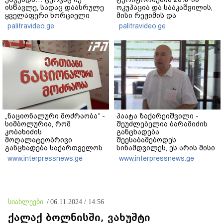
ისწავლე, სადაც დაასრულე
ოკუპაცია და სააკაშვილის,
ყველაფერი ხორციელი
მისი რეჟიმის და
ცხოვრებიდან" – რას წერს
"ნაცმოძრაობის" ღალატი
palitravideo.ge
palitravideo.ge
ხობში დაღუპული დედა-
ვერანაირად ვერ
შვილის ახლობელი?
გადაფარავს ამ
დანაშაულს" - ირაკლი
კობახიძე
„ნაციონალური მოძრაობა“ -
პაატა ზაქარეიშვილი -
სიმბოლურია, რომ
შეუძლებელია ბარამიძის
კობახიძის
განცხადება
მოღალატეობრივი
შეესაბამებოდეს
განცხადება საქართველოს
სინამდვილეს, ეს არის მისი
თავისუფლებისთვის
მოსაზრება, აბსოლუტურად
www.interpressnews.ge
www.interpressnews.ge
შეწირული გმირების
ამოვარდნილი
მემორიალზე გაკეთდა
რეალობიდან - არ მიმაჩნია,
რომ ამის გამო მის
წინააღმდეგ სისხლის
სამართლის საქმე უნდა
სიახლეები
/
06.11.2024 / 14:56
აღიძრას
ქალაქ ბოლნისში, ვახუშტი