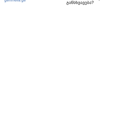
განსხვავება?
gemrielia.ge
sponsored by
ContentRoom
ფერმენტირებული
როდის არის ხალი საშიში
ინგრედიენტები კანის
და როგორია მისი
მოვლაში - კორეული
მოშორების მარტივი და
ინოვაციური ბრენდი Manyo
უსაფრთხო გზები
საქართველოშია