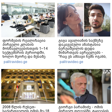
ფორმების რეალიზაცია
გიგა ავალიანის საქმეზე
პირველი კლასის
დაკავებული ანასტასია
მოსწავლეებისთვის 1–14
ბერუაშვილის დედა
სექტემბრის პერიოდში,
მიმართვას ავრცელებს -
ხოლო მეორე და მესამე
"რაც ეს ამბავი ჩემს ოჯახს,
ეტაპებზე...
ჩემს ანასტასიას გადახდა
palitravideo.ge
palitravideo.ge
თავს, მის მერე მე მე არ
ვარ"
2008 წლის რუსეთ-
გიორგი ბარამიძე - ომის
საქართველოს ომის მე-18
პირველ დღეებში, ტყვეების