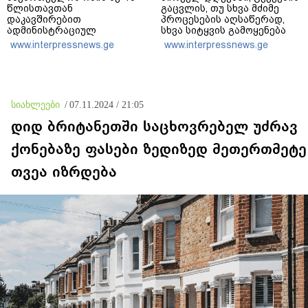
წლისთავთან
გაცვლის, თუ სხვა მძიმე
დაკავშირებით
პროცესების აღსაწერად,
ადმინისტრაციულ
სხვა სიტყვის გამოყენება
შენობებზე სახელმწიფო
აჯობებდა - არასდროს
www.interpressnews.ge
www.interpressnews.ge
დროშები დაეშვა
მითქვამს, რომ ჩვენები
ხელებაწეულს ან
დატყვევებულს
"ხვრეტდნენ", ეგ არასდროს
მინახავს და არც რაიმე
სიახლეები
/
07.11.2024 / 21:05
ფაქტი ვიცი
დიდ ბრიტანეთში საცხოვრებელ უძრავ
ქონებაზე ფასები ზედიზედ მეთერთმეტე
თვეა იზრდება