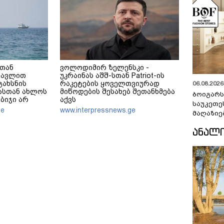
ნთან
ვოლოდიმირ ზელენსკი -
გავლით
უკრაინას აშშ-სთან Patriot-ის
გახსნის
რაკეტების ყოველთვიურად
06.08.2026 
ბასთან ახლოს
მიწოდების შესახებ შეთანხმება
ბოიგარ
აბიჯი არ
აქვს
საუკეთე
ული, როგორც
ge
www.interpressnews.ge
მაღაზიე
ხელახლა
ᲐᲜᲐᲚ