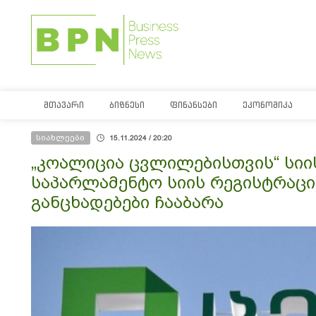
ᲛᲗᲐᲕᲐᲠᲘ
ᲑᲘᲖᲜᲔᲡᲘ
ᲤᲘᲜᲐᲜᲡᲔᲑᲘ
ᲔᲙᲝᲜᲝᲛᲘᲙᲐ
სიახლეები
15.11.2024 / 20:20
„კოალიცია ცვლილებისთვის“ სიი
საპარლამენტო სიის რეგისტრაცია
განცხადებები ჩააბარა