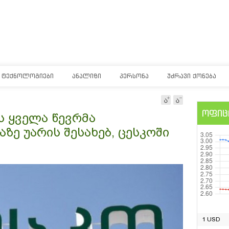
ᲢᲔᲥᲜᲝᲚᲝᲒᲘᲔᲑᲘ
ᲐᲜᲐᲚᲘᲖᲘ
ᲞᲔᲠᲡᲝᲜᲐ
ᲣᲫᲠᲐᲕᲘ ᲥᲝᲜᲔᲑᲐ
ოფიც
ს ყველა წევრმა
ზე უარის შესახებ, ცესკოში
1 USD