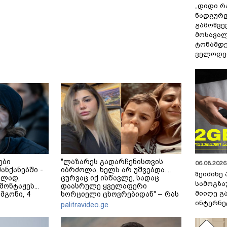
„დიდი რ
ნადგურდ
გამოწვევ
მოსავალ
ტონამდ
ველოდებ
ები
"ლაზარეს გადარჩენისთვის
06.08.2026 
მანქანებში -
იბრძოლა, ხელს არ უშვებდა…
შეიძინე
ულად,
ცურვაც იქ ისწავლე, სადაც
სამოგზა
ონტაჟეს...
დაასრულე ყველაფერი
მიიღე გ
 მგონი, 4
ხორციელი ცხოვრებიდან" – რას
ეკა კუპატაძე
წერს ხობში დაღუპული დედა-
ინტერნე
palitravideo.ge
შვილის ახლობელი?