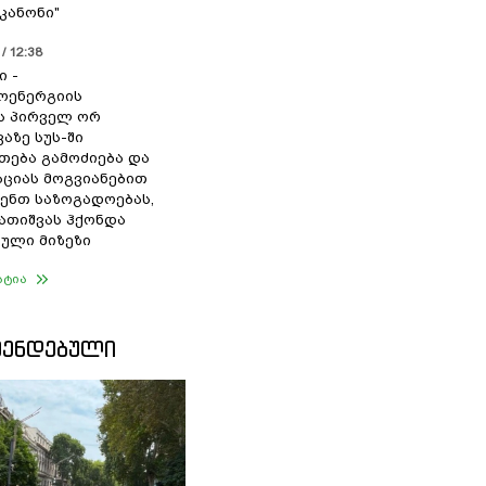
კანონი"
/ 12:38
ი -
ოენერგიის
ს პირველ ორ
აზე სუს-ში
თება გამოძიება და
ციას მოგვიანებით
ენთ საზოგადოებას,
გათიშვას ჰქონდა
ული მიზეზი
ატია
ᲛᲔᲜᲓᲔᲑᲣᲚᲘ