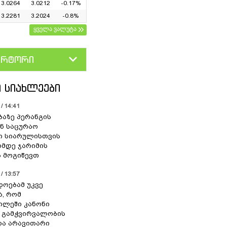
3.0264
3.0212
-0.17%
3.2281
3.2024
-0.8%
ყველა ვალუტა
ერტორი
D
GEL
 ᲡᲘᲐᲮᲚᲔᲔᲑᲘ
/ 14:41
ბაზე პერანგის
ან საცურაო
ი სიარულისთვის
ომდე ჯარიმის
 მოგიწევთ
/ 13:57
დოებამ უკვე
ა, რომ
ილეში კანონი
 გამჭვირვალობის
და არავითარი