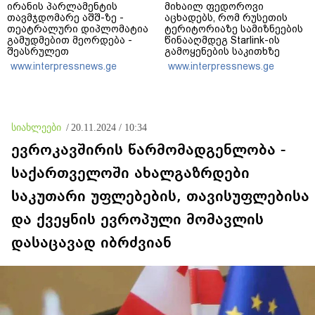
ირანის პარლამენტის
მიხაილ ფედოროვი
თავმჯდომარე აშშ-ზე -
აცხადებს, რომ რუსეთის
თეატრალური დიპლომატია
ტერიტორიაზე სამიზნეების
გამუდმებით მეორდება -
წინააღმდეგ Starlink-ის
შეასრულეთ
გამოყენების საკითხზე
ვალდებულებები, მეტი
ილონ მასკთან
www.interpressnews.ge
www.interpressnews.ge
თეატრი არ გვჭირდება
მოლაპარაკებებს
აწარმოებს
სიახლეები
/
20.11.2024 / 10:34
ევროკავშირის წარმომადგენლობა -
საქართველოში ახალგაზრდები
საკუთარი უფლებების, თავისუფლებისა
და ქვეყნის ევროპული მომავლის
დასაცავად იბრძვიან