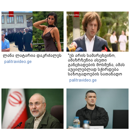
ლანა ლატარია დაკრძალეს
"ეს არის სამარცხვინო,
ამაზრზენია ასეთი
palitravideo.ge
განცხადების მოსმენა, ამას
აუცილებლად სჭირდება
საზოგადოების სათანადო
რეაქცია" - ირაკლი
palitravideo.ge
კობახიძე