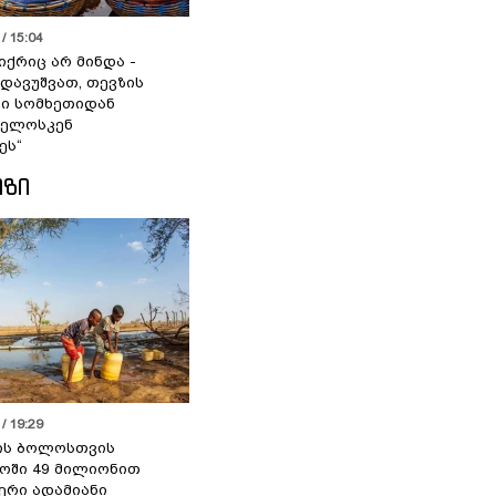
/ 15:04
იქრიც არ მინდა -
 დავუშვათ, თევზის
დი სომხეთიდან
ველოსკენ
ეს“
ᲘᲖᲘ
/ 19:29
ის ბოლოსთვის
ოში 49 მილიონით
იერი ადამიანი