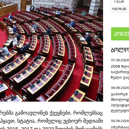
1 EUR
100 RUB
კონვ
US
ᲑᲝᲚᲝ
07.08.2026 
2008 წლ
საქართვ
წელი გა
06.08.2026 
ვაპირებ
მხოლოდ 
აღვადგი
ტელეფონ
ებმა გამოავლინეს ქვეყნები, რომლებსაც
ყავთ. სტატია, რომელიც უცხოურ მედიაში
06.08.2026 
აზერბაი