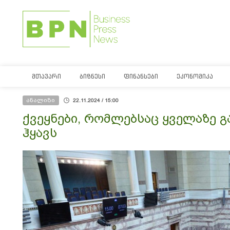
ᲛᲗᲐᲕᲐᲠᲘ
ᲑᲘᲖᲜᲔᲡᲘ
ᲤᲘᲜᲐᲜᲡᲔᲑᲘ
ᲔᲙᲝᲜᲝᲛᲘᲙᲐ
ანალიზი
22.11.2024 / 15:00
ქვეყნები, რომლებსაც ყველაზე 
ჰყავს