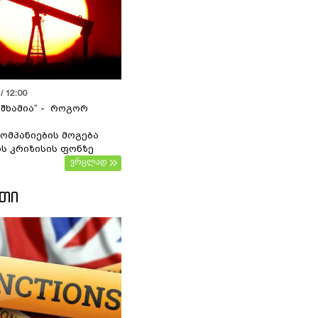
/ 12:00
 შხამია“ - როგორ
ომპანიების მოგება
ს კრიზისის ფონზე
ვრცლად
ᲔᲗᲘ