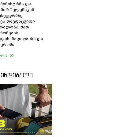
 მინისტრმა და
მირ ზელენსკიმ
შეხვედრაზე
ეს თავდაცვითი
ომლობა, მათ
რონების,
იკის, ნავთობისა და
ფეროში
ატია
ᲛᲔᲜᲓᲔᲑᲣᲚᲘ