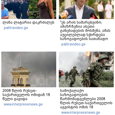
ლანა ლატარია დაკრძალეს
"ეს არის სამარცხვინო,
ამაზრზენია ასეთი
palitravideo.ge
განცხადების მოსმენა, ამას
აუცილებლად სჭირდება
საზოგადოების სათანადო
რეაქცია" - ირაკლი
palitravideo.ge
კობახიძე
2008 წლის რუსეთ-
სამოქალაქო
საქართველოს ომიდან 18
საზოგადოების
წელი გავიდა
წარმომადგენლები 2008
წლის რუსეთ-საქართველოს
www.interpressnews.ge
აგვისტოს ომის 18
წლისთავთან
www.interpressnews.ge