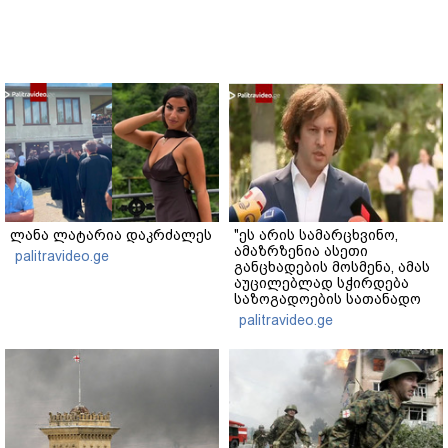
ლანა ლატარია დაკრძალეს
"ეს არის სამარცხვინო,
ამაზრზენია ასეთი
palitravideo.ge
განცხადების მოსმენა, ამას
აუცილებლად სჭირდება
საზოგადოების სათანადო
რეაქცია" - ირაკლი
palitravideo.ge
კობახიძე