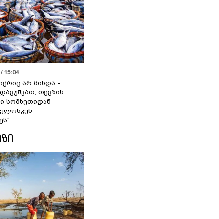
/ 15:04
იქრიც არ მინდა -
 დავუშვათ, თევზის
დი სომხეთიდან
ველოსკენ
ეს“
ᲘᲖᲘ