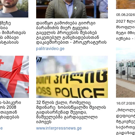
05.08.2026 
2027 წლ
ქმეზე
დაიწყო გამოძიება გიორგი
მსოფლი
ასია
ბარამიძის მიერ ტყვეთა
 მიმართვას
გაცვლის პროცესის შესახებ
მეტი მშ
ს ამბავი
გაკეთებულ განცხადებასთან
იქნება -
ნასტასიას
დაკავშირებით - პროკურატურის
მერე მე მე
განცხადება
palitravideo.ge
ს-სპიკერი
32 წლის ქალი, რომელიც
16.07.2026 
ოს 2008
მდინარე ხობისწყალში შვილის
„მძღოლ
სთავთან
გადასარჩენად შევიდა,
დეფიცი
ცხადებას
მაშველებმა გარდაცვლილი
მტკივნ
იპოვეს
საქართ
ge
www.interpressnews.ge
გადაზიდ