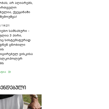
ბას, არ აღიარებს,
ქართველო
ბულია, ქვეყანაში
შემოუშვა!
/ 14:21
იებო სამსახური -
ულია 3 პირი,
ც სისტემატურად
დნენ ცნობილი
ის
ცირებულ ვისკისა
ა ალკოჰოლურ
ბს
ატია
ᲛᲔᲜᲓᲔᲑᲣᲚᲘ