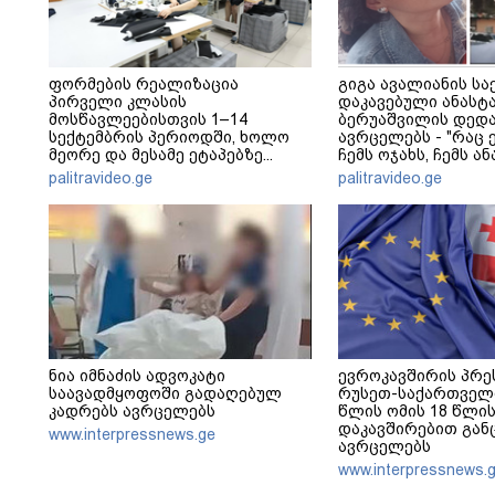
ფორმების რეალიზაცია
გიგა ავალიანის სა
პირველი კლასის
დაკავებული ანასტ
მოსწავლეებისთვის 1–14
ბერუაშვილის დედა
სექტემბრის პერიოდში, ხოლო
ავრცელებს - "რაც ე
მეორე და მესამე ეტაპებზე...
ჩემს ოჯახს, ჩემს ა
გადახდა თავს, მის 
palitravideo.ge
palitravideo.ge
არ ვარ"
ნია იმნაძის ადვოკატი
ევროკავშირის პრე
საავადმყოფოში გადაღებულ
რუსეთ-საქართველ
კადრებს ავრცელებს
წლის ომის 18 წლი
დაკავშირებით გან
www.interpressnews.ge
ავრცელებს
www.interpressnews.