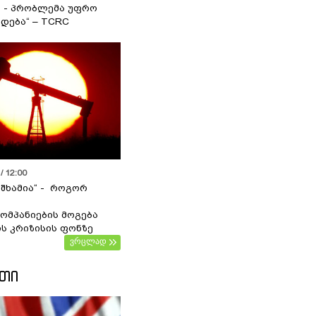
ა - პრობლემა უფრო
დება“ – TCRC
/ 12:00
 შხამია“ - როგორ
ომპანიების მოგება
ს კრიზისის ფონზე
ვრცლად
ᲔᲗᲘ