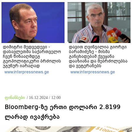
შვილის ახლობელი?
გადაფარავს ამ
დანაშაულს" - ირაკლი
კობახიძე
დიმიტრი მედვედევი -
დავით ღვინჯილია გიორგი
დასავლეთმა საქართველო
ბარამიძეზე - მისმა
ჩვენ წინააღმდეგ
განცხადებამ ქვეყანა
გეოპოლიტიკური ბრძოლის
დააზიანა და მებრძოლებსა
უგუნურ იარაღად
და ვეტერანებს
გამოიყენა იმ მომენტში,
შეურაცხყოფა მიაყენა
www.interpressnews.ge
www.interpressnews.ge
როდესაც ეს მისთვის
ხელსაყრელი იყო
ფინანსები
/
16.12.2024 / 12:00
Bloomberg-ზე ერთი დოლარი 2.8199
ლარად ივაჭრება