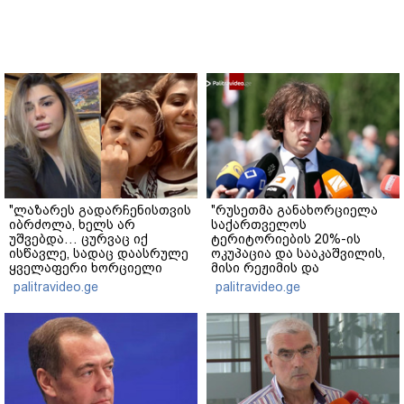
"ლაზარეს გადარჩენისთვის
"რუსეთმა განახორციელა
იბრძოლა, ხელს არ
საქართველოს
უშვებდა… ცურვაც იქ
ტერიტორიების 20%-ის
ისწავლე, სადაც დაასრულე
ოკუპაცია და სააკაშვილის,
ყველაფერი ხორციელი
მისი რეჟიმის და
ცხოვრებიდან" – რას წერს
"ნაცმოძრაობის" ღალატი
palitravideo.ge
palitravideo.ge
ხობში დაღუპული დედა-
ვერანაირად ვერ
შვილის ახლობელი?
გადაფარავს ამ
დანაშაულს" - ირაკლი
კობახიძე