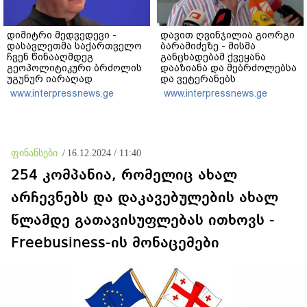
დიმიტრი მედვედევი -
დავით ღვინჯილია გიორგი
დასავლეთმა საქართველო
ბარამიძეზე - მისმა
ჩვენ წინააღმდეგ
განცხადებამ ქვეყანა
გეოპოლიტიკური ბრძოლის
დააზიანა და მებრძოლებსა
უგუნურ იარაღად
და ვეტერანებს
გამოიყენა იმ მომენტში,
შეურაცხყოფა მიაყენა
www.interpressnews.ge
www.interpressnews.ge
როდესაც ეს მისთვის
ხელსაყრელი იყო
ფინანსები
/
16.12.2024 / 11:40
254 კომპანია, რომელიც ახალ
არჩევნებს და დაკავებულების ახალ
წლამდე გათავისუფლებას ითხოვს -
Freebusiness-ის მონაცემები