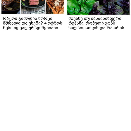
რატომ გამოდის ხორცი
მწვანე თუ იასამნისფერი
მშრალი და უხეში? 4 ოქროს
რეჰანი: რომელი ჯობს
წესი იდეალურად წვნიანი
სალათისთვის და რა არის
სტეიკისა და მწვადისთვის
მათ შორის მთავარი
განსხვავება?
gemrielia.ge
gemrielia.ge
sponsored by
ContentRoom
ფერმენტირებული
როდის არის ხალი საშიში
ინგრედიენტები კანის
და როგორია მისი
მოვლაში - კორეული
მოშორების მარტივი და
ინოვაციური ბრენდი Manyo
უსაფრთხო გზები
საქართველოშია