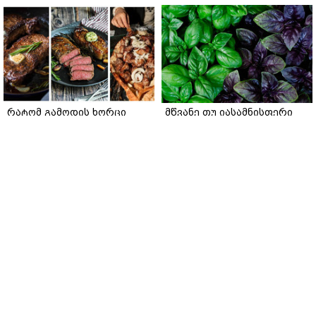
რატომ გამოდის ხორცი
მწვანე თუ იასამნისფერი
მშრალი და უხეში? 4 ოქროს
რეჰანი: რომელი ჯობს
წესი იდეალურად წვნიანი
სალათისთვის და რა არის
სტეიკისა და მწვადისთვის
მათ შორის მთავარი
განსხვავება?
gemrielia.ge
gemrielia.ge
sponsored by
ContentRoom