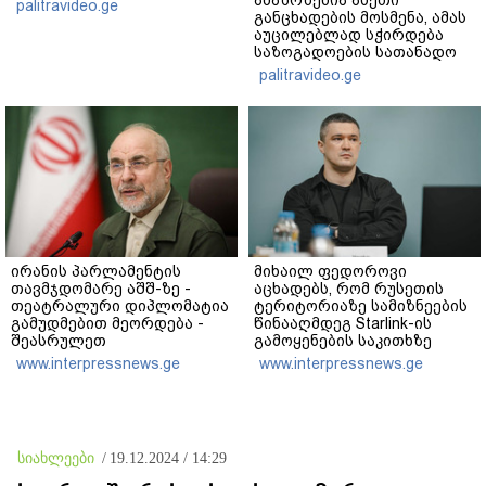
palitravideo.ge
განცხადების მოსმენა, ამას
აუცილებლად სჭირდება
საზოგადოების სათანადო
რეაქცია" - ირაკლი
palitravideo.ge
კობახიძე
ირანის პარლამენტის
მიხაილ ფედოროვი
თავმჯდომარე აშშ-ზე -
აცხადებს, რომ რუსეთის
თეატრალური დიპლომატია
ტერიტორიაზე სამიზნეების
გამუდმებით მეორდება -
წინააღმდეგ Starlink-ის
შეასრულეთ
გამოყენების საკითხზე
ვალდებულებები, მეტი
ილონ მასკთან
www.interpressnews.ge
www.interpressnews.ge
თეატრი არ გვჭირდება
მოლაპარაკებებს
აწარმოებს
სიახლეები
/
19.12.2024 / 14:29