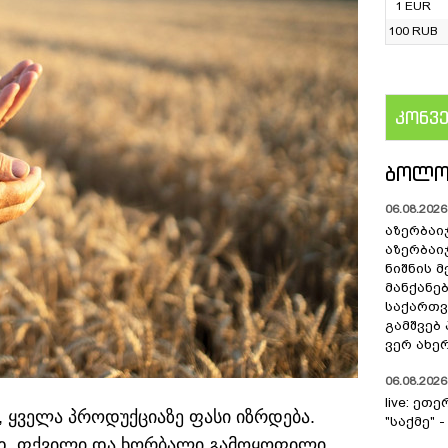
1 EUR
100 RUB
კონვ
US
ᲑᲝᲚᲝ
06.08.2026 
აზერბაი
აზერბაი
ნიშნის 
მანქანე
საქართვ
გამშვებ
ვერ ახე
06.08.2026 
live: ეთ
ე, ყველა პროდუქციაზე ფასი იზრდება.
"საქმე" 
ისად, ფქვილი და ხორბალი გამოყოფილი