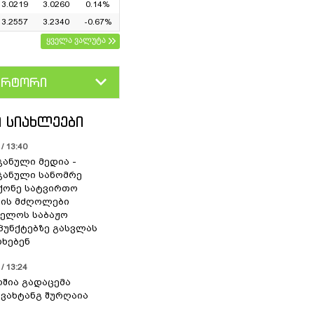
3.0219
3.0260
0.14%
3.2557
3.2340
-0.67%
ყველა ვალუტა
ერტორი
D
GEL
 ᲡᲘᲐᲮᲚᲔᲔᲑᲘ
/ 13:40
ჯანული მედია -
ჯანული სანომრე
მქონე სატვირთო
ბის მძღოლები
ელოს საბაჟო
 პუნქტებზე გასვლას
რხებენ
/ 13:24
ერშია გადაცემა
- ვახტანგ შურღაია