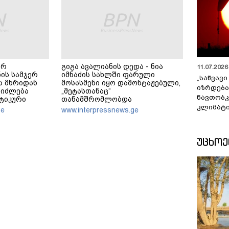
არ
გიგა ავალიანის დედა - ნია
11.07.2026 
ნის სამჯერ
იმნაძის სახლში ფარული
„საწვავი
ს მხრიდან
მოსასმენი იყო დამონტაჟებული,
იზრდება
ეიძლება
„მეტასთანაც“
ნავთობკ
ტიკური
თანამშრომლობდა
კლიმატი
ულებას
პროკურატურა და მისი
ge
www.interpressnews.ge
ვფიქრობ, ეს
ტელეფონიდან მასალები
 ოკუპირებულ
აღდგა, ანასტასია ბერუაშვილი
კი ჩვენებაში ამბობს, რომ
ᲣᲪᲮᲝ
თავდასხმის შესახებ იცოდა