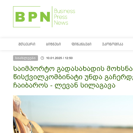
ᲛᲗᲐᲕᲐᲠᲘ
ᲑᲘᲖᲜᲔᲡᲘ
ᲤᲘᲜᲐᲜᲡᲔᲑᲘ
ᲔᲙᲝᲜᲝᲛᲘᲙᲐ
სიახლეები
10.01.2025 / 12:50
საიმპორტო გადასახადის მოხსნა 
წისქვილკომბინატი უნდა გაჩერდ
ჩაიბაროს - ლევან სილაგავა