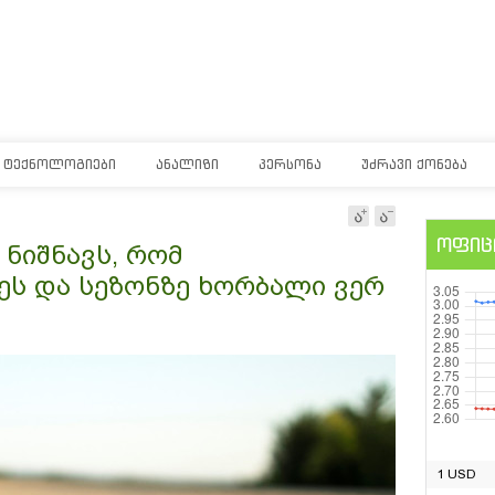
ᲢᲔᲥᲜᲝᲚᲝᲒᲘᲔᲑᲘ
ᲐᲜᲐᲚᲘᲖᲘ
ᲞᲔᲠᲡᲝᲜᲐ
ᲣᲫᲠᲐᲕᲘ ᲥᲝᲜᲔᲑᲐ
ოფიც
ნიშნავს, რომ
ეს და სეზონზე ხორბალი ვერ
1 USD