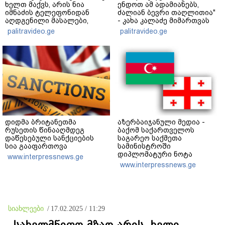
ხელთ მაქვს, არის ნია
ენდოთ ამ ადამიანებს,
იმნაძის ტელეფონიდან
ძალიან ბევრი თაღლითია"
აღდგენილი მასალები,
- კახა კალაძე მიმართვას
არის ანძები, დეტალურები"
ავრცელებს
palitravideo.ge
palitravideo.ge
- ეკა კუპატაძე
დიდმა ბრიტანეთმა
აზერბაიჯანული მედია -
რუსეთის წინააღმდეგ
ბაქომ საქართველოს
დაწესებული სანქციების
საგარეო საქმეთა
სია გააფართოვა
სამინისტროში
დიპლომატური ნოტა
www.interpressnews.ge
გაგზავნა - აზერბაიჯანული
www.interpressnews.ge
სანომრე ნიშნის მქონე
სატვირთო მანქანების
მძღოლები საქართველოს
საბაჟო გამშვებ პუნქტებზე
გასვლას ვერ ახერხებენ
სიახლეები
/
17.02.2025 / 11:29
„სახელმწიფო მზად არის, ხელი