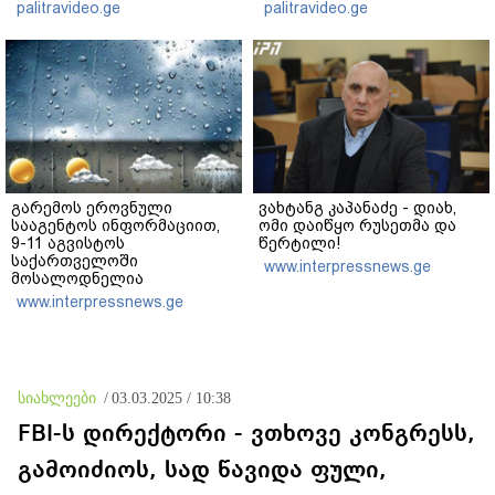
ცხოვრებიდან" – რას წერს
"ნაცმოძრაობის" ღალატი
palitravideo.ge
palitravideo.ge
ხობში დაღუპული დედა-
ვერანაირად ვერ
შვილის ახლობელი?
გადაფარავს ამ
დანაშაულს" - ირაკლი
კობახიძე
გარემოს ეროვნული
ვახტანგ კაპანაძე - დიახ,
სააგენტოს ინფორმაციით,
ომი დაიწყო რუსეთმა და
9-11 აგვისტოს
წერტილი!
საქართველოში
www.interpressnews.ge
მოსალოდნელია
დროგამოშვებით წვიმა
www.interpressnews.ge
სიახლეები
/
03.03.2025 / 10:38
FBI-ს დირექტორი - ვთხოვე კონგრესს,
გამოიძიოს, სად წავიდა ფული,