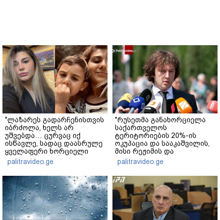
"ლაზარეს გადარჩენისთვის
"რუსეთმა განახორციელა
იბრძოლა, ხელს არ
საქართველოს
უშვებდა… ცურვაც იქ
ტერიტორიების 20%-ის
ისწავლე, სადაც დაასრულე
ოკუპაცია და სააკაშვილის,
ყველაფერი ხორციელი
მისი რეჟიმის და
ცხოვრებიდან" – რას წერს
"ნაცმოძრაობის" ღალატი
palitravideo.ge
palitravideo.ge
ხობში დაღუპული დედა-
ვერანაირად ვერ
შვილის ახლობელი?
გადაფარავს ამ
დანაშაულს" - ირაკლი
კობახიძე