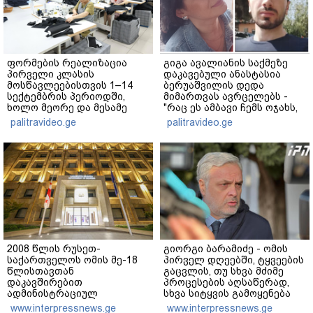
ფორმების რეალიზაცია
გიგა ავალიანის საქმეზე
პირველი კლასის
დაკავებული ანასტასია
მოსწავლეებისთვის 1–14
ბერუაშვილის დედა
სექტემბრის პერიოდში,
მიმართვას ავრცელებს -
ხოლო მეორე და მესამე
"რაც ეს ამბავი ჩემს ოჯახს,
ეტაპებზე...
ჩემს ანასტასიას გადახდა
palitravideo.ge
palitravideo.ge
თავს, მის მერე მე მე არ
ვარ"
2008 წლის რუსეთ-
გიორგი ბარამიძე - ომის
საქართველოს ომის მე-18
პირველ დღეებში, ტყვეების
წლისთავთან
გაცვლის, თუ სხვა მძიმე
დაკავშირებით
პროცესების აღსაწერად,
ადმინისტრაციულ
სხვა სიტყვის გამოყენება
შენობებზე სახელმწიფო
აჯობებდა - არასდროს
www.interpressnews.ge
www.interpressnews.ge