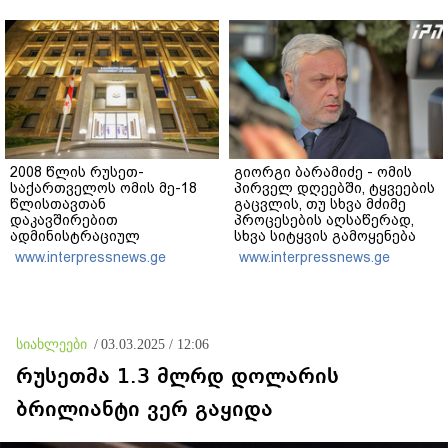
თავს, მის მერე მე მე არ
ვარ"
2008 წლის რუსეთ-
გიორგი ბარამიძე - ომის
საქართველოს ომის მე-18
პირველ დღეებში, ტყვეების
წლისთავთან
გაცვლის, თუ სხვა მძიმე
დაკავშირებით
პროცესების აღსაწერად,
ადმინისტრაციულ
სხვა სიტყვის გამოყენება
შენობებზე სახელმწიფო
აჯობებდა - არასდროს
www.interpressnews.ge
www.interpressnews.ge
დროშები დაეშვა
მითქვამს, რომ ჩვენები
ხელებაწეულს ან
დატყვევებულს
"ხვრეტდნენ", ეგ არასდროს
მინახავს და არც რაიმე
სიახლეები
/
03.03.2025 / 12:06
ფაქტი ვიცი
რუსეთმა 1.3 მლრდ დოლარის
ბრილიანტი ვერ გაყიდა