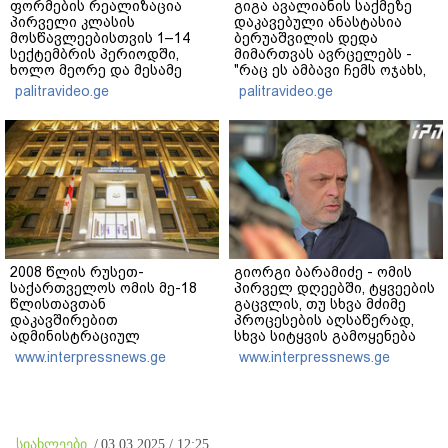
ფორმების რეალიზაცია
გიგა ავალიანის საქმეზე
პირველი კლასის
დაკავებული ანასტასია
მოსწავლეებისთვის 1–14
ბერუაშვილის დედა
სექტემბრის პერიოდში,
მიმართვას ავრცელებს -
ხოლო მეორე და მესამე
"რაც ეს ამბავი ჩემს ოჯახს,
ეტაპებზე...
ჩემს ანასტასიას გადახდა
palitravideo.ge
palitravideo.ge
თავს, მის მერე მე მე არ
ვარ"
2008 წლის რუსეთ-
გიორგი ბარამიძე - ომის
საქართველოს ომის მე-18
პირველ დღეებში, ტყვეების
წლისთავთან
გაცვლის, თუ სხვა მძიმე
დაკავშირებით
პროცესების აღსაწერად,
ადმინისტრაციულ
სხვა სიტყვის გამოყენება
შენობებზე სახელმწიფო
აჯობებდა - არასდროს
www.interpressnews.ge
www.interpressnews.ge
დროშები დაეშვა
მითქვამს, რომ ჩვენები
ხელებაწეულს ან
დატყვევებულს
"ხვრეტდნენ", ეგ არასდროს
მინახავს და არც რაიმე
სიახლეები
/
03.03.2025 / 12:25
ფაქტი ვიცი