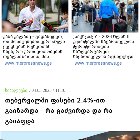
კახა კალაძე - გადახედეთ,
„საქსტატი“ - 2026 წლის II
რა მონაცემებია ევროპული
კვარტალში საქართველოს
ქვეყნების რუსეთთან
ტერიტორიიდან
სავაჭრო ურთიერთობების
საზღვარგარეთ
თვალსაზრისით, მას
საქართველოს რეზიდენტი
შემდეგ, რაც რუსეთ-
მოგზაურების 740.9 ათასი
www.interpressnews.ge
www.interpressnews.ge
უკრაინის ომი გაჩაღდა
გასვლა დაფიქსირდა, რაც
3.6%-ით მეტია წინა წლის
ანალოგიური პერიოდის
მაჩვენებელზე
სიახლეები
/
04.03.2025 / 11:10
თებერვალში ფასები 2.4%-ით
გაიზარდა - რა გაძვირდა და რა
გაიაფდა