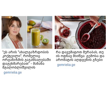
"ეს არის "ახალგაზრდობის
რა დავუმატოთ მურაბას, თუ
კოქტეილი", რომელიც
ის ოდნავ მიიწვა: გემოსა და
ორგანიზმის გაჯანსაღებაში
არომატის აღდგენის გზები
დაგეხმარებათ" - მანანა
gemrielia.ge
მგალობლიშვილის
რეცეპტი
gemrielia.ge
sponsored by
ContentRoom