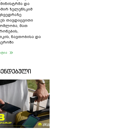
 მინისტრმა და
მირ ზელენსკიმ
შეხვედრაზე
ეს თავდაცვითი
ომლობა, მათ
რონების,
იკის, ნავთობისა და
ფეროში
ატია
ᲛᲔᲜᲓᲔᲑᲣᲚᲘ