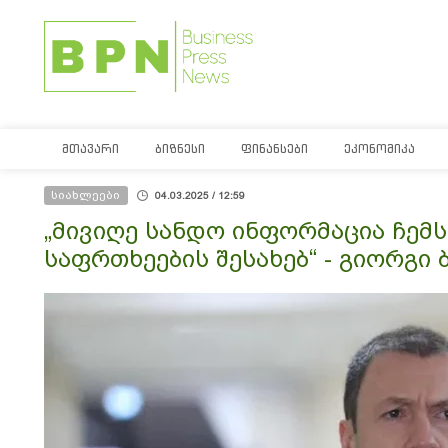
ᲛᲗᲐᲕᲐᲠᲘ
ᲑᲘᲖᲜᲔᲡᲘ
ᲤᲘᲜᲐᲜᲡᲔᲑᲘ
ᲔᲙᲝᲜᲝᲛᲘᲙᲐ
სიახლეები
04.03.2025 / 12:59
„მივიღე სანდო ინფორმაცია ჩემ
საფრთხეების შესახებ“ - გიორგი 