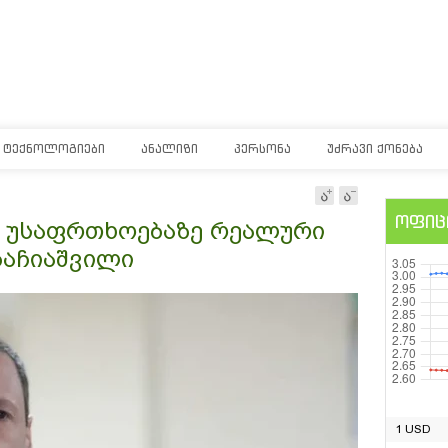
ᲢᲔᲥᲜᲝᲚᲝᲒᲘᲔᲑᲘ
ᲐᲜᲐᲚᲘᲖᲘ
ᲞᲔᲠᲡᲝᲜᲐ
ᲣᲫᲠᲐᲕᲘ ᲥᲝᲜᲔᲑᲐ
ოფიც
ს უსაფრთხოებაზე რეალური
ბაჩიაშვილი
1 USD