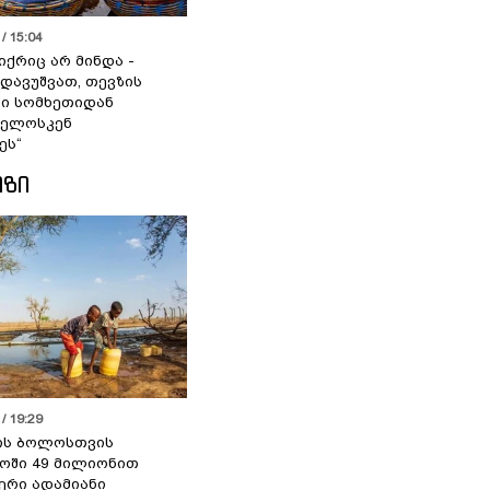
/ 15:04
იქრიც არ მინდა -
 დავუშვათ, თევზის
დი სომხეთიდან
ველოსკენ
ეს“
ᲘᲖᲘ
/ 19:29
ის ბოლოსთვის
ოში 49 მილიონით
იერი ადამიანი