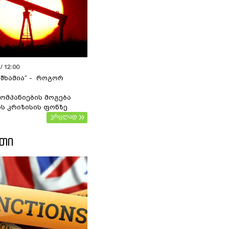
/ 12:00
 შხამია“ - როგორ
ომპანიების მოგება
ს კრიზისის ფონზე
ვრცლად
ᲔᲗᲘ