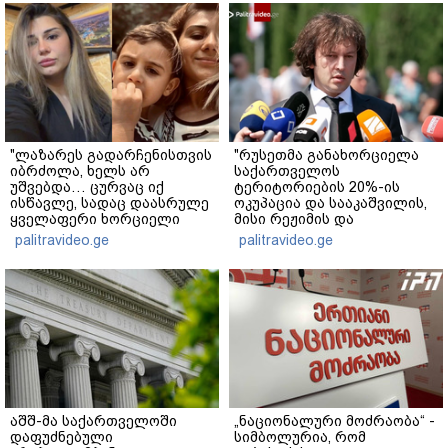
"ლაზარეს გადარჩენისთვის
"რუსეთმა განახორციელა
იბრძოლა, ხელს არ
საქართველოს
უშვებდა… ცურვაც იქ
ტერიტორიების 20%-ის
ისწავლე, სადაც დაასრულე
ოკუპაცია და სააკაშვილის,
ყველაფერი ხორციელი
მისი რეჟიმის და
ცხოვრებიდან" – რას წერს
"ნაცმოძრაობის" ღალატი
palitravideo.ge
palitravideo.ge
ხობში დაღუპული დედა-
ვერანაირად ვერ
შვილის ახლობელი?
გადაფარავს ამ
დანაშაულს" - ირაკლი
კობახიძე
აშშ-მა საქართველოში
„ნაციონალური მოძრაობა“ -
დაფუძნებული
სიმბოლურია, რომ