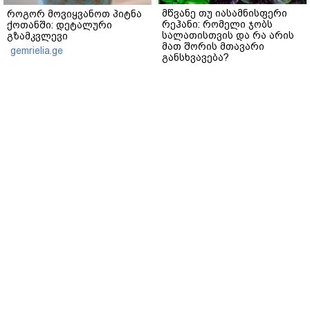
მწვანე თუ იასამნისფერი
როგორ მოვიყვანოთ პიტნა
რეჰანი: რომელი ჯობს
ქოთანში: დეტალური
სალათისთვის და რა არის
გზამკვლევი
მათ შორის მთავარი
gemrielia.ge
განსხვავება?
gemrielia.ge
sponsored by
ContentRoom
ფერმენტირებული
როდის არის ხალი საშიში
ინგრედიენტები კანის
და როგორია მისი
მოვლაში - კორეული
მოშორების მარტივი და
ინოვაციური ბრენდი Manyo
უსაფრთხო გზები
საქართველოშია