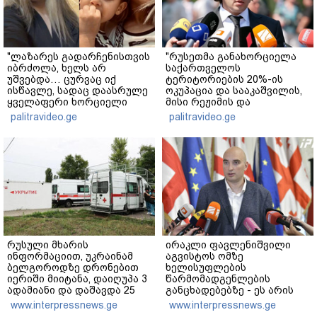
"ლაზარეს გადარჩენისთვის
"რუსეთმა განახორციელა
იბრძოლა, ხელს არ
საქართველოს
უშვებდა… ცურვაც იქ
ტერიტორიების 20%-ის
ისწავლე, სადაც დაასრულე
ოკუპაცია და სააკაშვილის,
ყველაფერი ხორციელი
მისი რეჟიმის და
ცხოვრებიდან" – რას წერს
"ნაცმოძრაობის" ღალატი
palitravideo.ge
palitravideo.ge
ხობში დაღუპული დედა-
ვერანაირად ვერ
შვილის ახლობელი?
გადაფარავს ამ
დანაშაულს" - ირაკლი
კობახიძე
რუსული მხარის
ირაკლი ფავლენიშვილი
ინფორმაციით, უკრაინამ
აგვისტოს ომზე
ბელგოროდზე დრონებით
ხელისუფლების
იერიში მიიტანა, დაიღუპა 3
წარმომადგენლების
ადამიანი და დაშავდა 25
განცხადებებზე - ეს არის
ეროვნული ინტერესების
www.interpressnews.ge
www.interpressnews.ge
აშკარა ღალატი - არავის