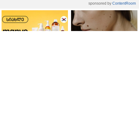
sponsored by
ContentRoom
ფერმენტირებული
როდის არის ხალი საშიში
ინგრედიენტები კანის
და როგორია მისი
მოვლაში - კორეული
მოშორების მარტივი და
ინოვაციური ბრენდი Manyo
უსაფრთხო გზები
საქართველოშია