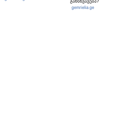
განსხვავება?
gemrielia.ge
sponsored by
ContentRoom
ფერმენტირებული
როდის არის ხალი საშიში
ინგრედიენტები კანის
და როგორია მისი
მოვლაში - კორეული
მოშორების მარტივი და
ინოვაციური ბრენდი Manyo
უსაფრთხო გზები
საქართველოშია