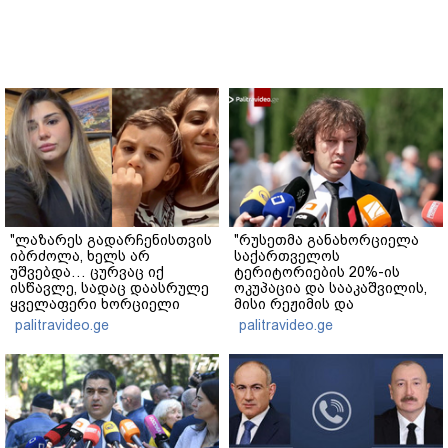
"ლაზარეს გადარჩენისთვის
"რუსეთმა განახორციელა
იბრძოლა, ხელს არ
საქართველოს
უშვებდა… ცურვაც იქ
ტერიტორიების 20%-ის
ისწავლე, სადაც დაასრულე
ოკუპაცია და სააკაშვილის,
ყველაფერი ხორციელი
მისი რეჟიმის და
ცხოვრებიდან" – რას წერს
"ნაცმოძრაობის" ღალატი
palitravideo.ge
palitravideo.ge
ხობში დაღუპული დედა-
ვერანაირად ვერ
შვილის ახლობელი?
გადაფარავს ამ
დანაშაულს" - ირაკლი
კობახიძე