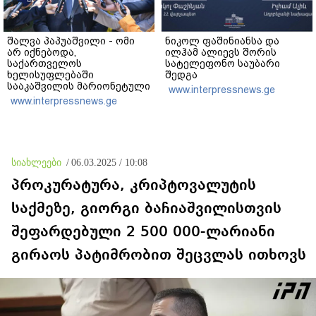
შალვა პაპუაშვილი - ომი
ნიკოლ ფაშინიანსა და
არ იქნებოდა,
ილჰამ ალიევს შორის
საქართველოს
სატელეფონო საუბარი
ხელისუფლებაში
შედგა
სააკაშვილის მარიონეტული
www.interpressnews.ge
რეჟიმის ნაცვლად
www.interpressnews.ge
„ქართული ოცნების“
მსგავსი პატრიოტული ძალა
რომ ყოფილიყო, თუ 2008
წლის ომი თუ არ იქნებოდა,
დიდი ალბათობით, არც
სიახლეები
/
06.03.2025 / 10:08
უკრაინის ომი იქნებოდა
პროკურატურა, კრიპტოვალუტის
საქმეზე, გიორგი ბაჩიაშვილისთვის
შეფარდებული 2 500 000-ლარიანი
გირაოს პატიმრობით შეცვლას ითხოვს