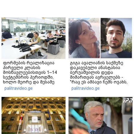
ფორმების რეალიზაცია
გიგა ავალიანის საქმეზე
პირველი კლასის
დაკავებული ანასტასია
მოსწავლეებისთვის 1–14
ბერუაშვილის დედა
სექტემბრის პერიოდში,
მიმართვას ავრცელებს -
ხოლო მეორე და მესამე
"რაც ეს ამბავი ჩემს ოჯახს,
ეტაპებზე...
ჩემს ანასტასიას გადახდა
palitravideo.ge
palitravideo.ge
თავს, მის მერე მე მე არ
ვარ"