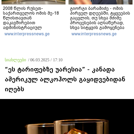
2008 წლის რუსეთ-
გიორგი ბარამიძე - ომის
საქართველოს ომის მე-18
პირველ დღეებში, ტყვეების
წლისთავთან
გაცვლის, თუ სხვა მძიმე
დაკავშირებით
პროცესების აღსაწერად,
ადმინისტრაციულ
სხვა სიტყვის გამოყენება
შენობებზე სახელმწიფო
აჯობებდა - არასდროს
www.interpressnews.ge
www.interpressnews.ge
დროშები დაეშვა
მითქვამს, რომ ჩვენები
ხელებაწეულს ან
დატყვევებულს
"ხვრეტდნენ", ეგ არასდროს
მინახავს და არც რაიმე
სიახლეები
/
06.03.2025 / 17:10
ფაქტი ვიცი
“ეს ტარიფებზე უარესია” - კანადა
ამერიკულ ალკოჰოლს გაყიდვებიდან
იღებს