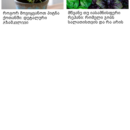
მწვანე თუ იასამნისფერი
როგორ მოვიყვანოთ პიტნა
რეჰანი: რომელი ჯობს
ქოთანში: დეტალური
სალათისთვის და რა არის
გზამკვლევი
მათ შორის მთავარი
gemrielia.ge
განსხვავება?
gemrielia.ge
sponsored by
ContentRoom
ფერმენტირებული
როდის არის ხალი საშიში
ინგრედიენტები კანის
და როგორია მისი
მოვლაში - კორეული
მოშორების მარტივი და
ინოვაციური ბრენდი Manyo
უსაფრთხო გზები
საქართველოშია