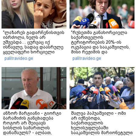
"ლაზარეს გადარჩენისთვის
"რუსეთმა განახორციელა
იბრძოლა, ხელს არ
საქართველოს
უშვებდა… ცურვაც იქ
ტერიტორიების 20%-ის
ისწავლე, სადაც დაასრულე
ოკუპაცია და სააკაშვილის,
ყველაფერი ხორციელი
მისი რეჟიმის და
ცხოვრებიდან" – რას წერს
"ნაცმოძრაობის" ღალატი
palitravideo.ge
palitravideo.ge
ხობში დაღუპული დედა-
ვერანაირად ვერ
შვილის ახლობელი?
გადაფარავს ამ
დანაშაულს" - ირაკლი
კობახიძე
ანზორ მარგიანი - გიორგი
შალვა პაპუაშვილი - ომი
ბარამიძის განცხადება
არ იქნებოდა,
როგორ არ შეიცავს
საქართველოს
სისხლის სამართლის
ხელისუფლებაში
დანაშაულს? - ალბათ,
სააკაშვილის მარიონეტული